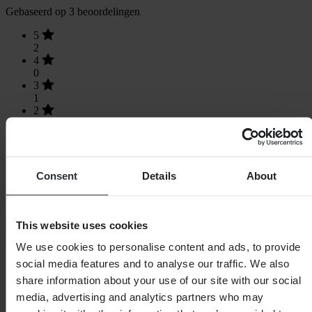
Gebaseerd op 3 beoordelingen
5
2
4
0
3
1
2
0
1
0
Consent
Details
About
Laden...
This website uses cookies
We use cookies to personalise content and ads, to provide
SHOPPEN
social media features and to analyse our traffic. We also
share information about your use of our site with our social
Algemene Voorwaarden
Privacybeleid
media, advertising and analytics partners who may
Verzending & levering