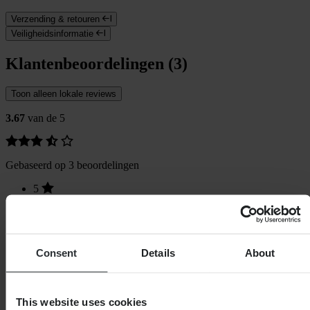
Verzending & retouren
Veiligheidsinformatie
Klantenbeoordelingen (3)
Toon alleen lokale reviews
3.67
van de 5
Gebaseerd op 3 beoordelingen
5
2
4
0
3
0
Consent
Details
About
2
0
1
1
This website uses cookies