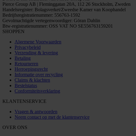
Pierce Group AB | Fleminggatan 20A, 112 26 Stockholm, Zweden
Handelsregister: Bolagsverket/Zweedse Kamer van Koophandel
Bedrijfsregistratienummer: 556763-1592
Gevolmachtigde vertegenwoordiger: Göran Dahlin
Btw-registratienummer: OSS VAT NO SE556763159201
SHOPPEN
Algemene Voorwaarden
Privacybeleid
Verzending & levering
Betaling
Retourneren
Herroepingsrecht
Informatie over recycling
Claims & klachten
Bestelstatus
Conformiteitsverklaring
KLANTENSERVICE
Vragen & antwoorden
Neem contact op met de klantenservice
OVER ONS