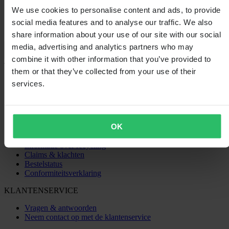
We use cookies to personalise content and ads, to provide
social media features and to analyse our traffic. We also
share information about your use of our site with our social
media, advertising and analytics partners who may
Laden...
combine it with other information that you’ve provided to
them or that they’ve collected from your use of their
SHOPPEN
services.
Algemene Voorwaarden
Privacybeleid
Verzending & levering
Betaling
OK
Retourneren
Herroepingsrecht
Informatie over recycling
Claims & klachten
Bestelstatus
Conformiteitsverklaring
KLANTENSERVICE
Vragen & antwoorden
Neem contact op met de klantenservice