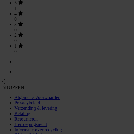
5
1
4
0
3
0
2
0
1
0
SHOPPEN
Algemene Voorwaarden
Privacybeleid
Verzending & levering
Betaling
Retourneren
Herroepingsrecht
Informatie over recycling