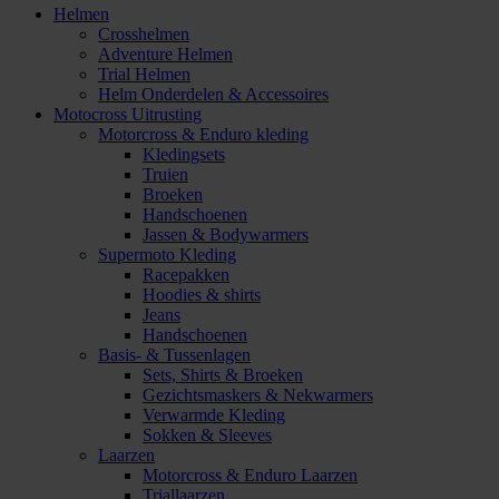
Helmen
Crosshelmen
Adventure Helmen
Trial Helmen
Helm Onderdelen & Accessoires
Motocross Uitrusting
Motorcross & Enduro kleding
Kledingsets
Truien
Broeken
Handschoenen
Jassen & Bodywarmers
Supermoto Kleding
Racepakken
Hoodies & shirts
Jeans
Handschoenen
Basis- & Tussenlagen
Sets, Shirts & Broeken
Gezichtsmaskers & Nekwarmers
Verwarmde Kleding
Sokken & Sleeves
Laarzen
Motorcross & Enduro Laarzen
Triallaarzen