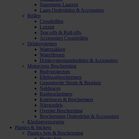
Supermoto Laarzen
Laars Onderdelen & Accessoires
Brillen
Crossbrillen
Lenzen
Tear-offs & Roll-offs
Accessoires Crossbrillen
Drinksystemen
Waterzakken
Waterflessen
Drinksysteemonderdelen & Accessoires
Motorcross Bescherming
Bodyprotectors
Elleboogbeschermers
Gepantserde Shorts & Broeken
Nekbraces
Rugbeschermers
Kniebraces & Beschermers
Niergordels
Overige Bescherming
Bescherming Onderdelen & Accessoires
Kledingverzorging
Plastics & Stickers
Plastics Sets & Bescherming
Plastic Sets