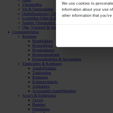
Oliën
We use cookies to personalis
Vloeistoffen
Vet & Smeermiddel
information about your use of
Onderhoudssets ( Olie & Filter)
other information that you’ve
Luchtfilter Oliën & Reinigers
Andere Vloeistoffen & Smeermiddelen
Olie, Vloeistof & Smeermiddel Accessoires
Crossonderdelen
Remmen
Remblokken
Remschijven
Remleidingen
Remreparatiesets
Remonderdelen & Accessoires
Tandwielen & Kettingen
Aandrijfpakket
Tandwielen
Kettingen
Kettingschakels
Asblokken
Accessoires Aandrijfpakket
Accu's & Elektronica
Accu's
Bougies
Ontsteking