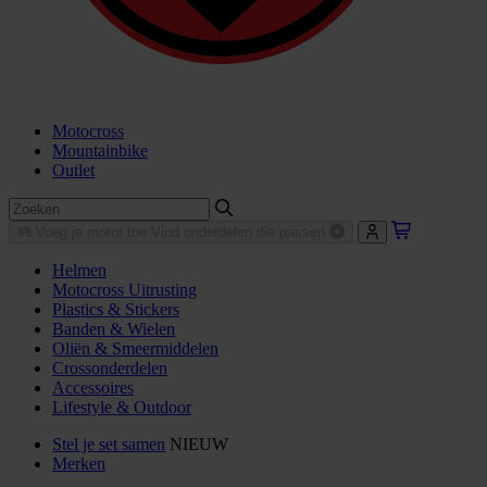
Motocross
Mountainbike
Outlet
Voeg je motor toe
Vind onderdelen die passen
Helmen
Motocross Uitrusting
Plastics & Stickers
Banden & Wielen
Oliën & Smeermiddelen
Crossonderdelen
Accessoires
Lifestyle & Outdoor
Stel je set samen
NIEUW
Merken