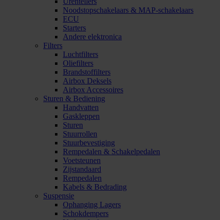
Urentellers
Noodstopschakelaars & MAP-schakelaars
ECU
Starters
Andere elektronica
Filters
Luchtfilters
Oliefilters
Brandstoffilters
Airbox Deksels
Airbox Accessoires
Sturen & Bediening
Handvatten
Gaskleppen
Sturen
Stuurrollen
Stuurbevestiging
Rempedalen & Schakelpedalen
Voetsteunen
Zijstandaard
Rempedalen
Kabels & Bedrading
Suspensie
Ophanging Lagers
Schokdempers