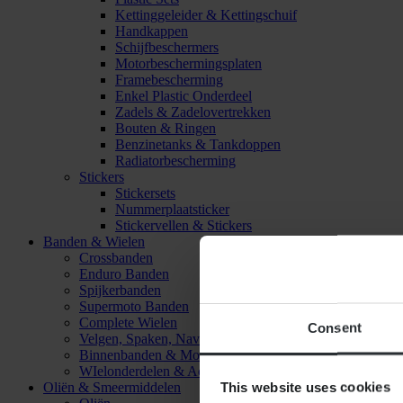
Kettinggeleider & Kettingschuif
Handkappen
Schijfbeschermers
Motorbeschermingsplaten
Framebescherming
Enkel Plastic Onderdeel
Zadels & Zadelovertrekken
Bouten & Ringen
Benzinetanks & Tankdoppen
Radiatorbescherming
Stickers
Stickersets
Nummerplaatsticker
Stickervellen & Stickers
Banden & Wielen
Crossbanden
Enduro Banden
Spijkerbanden
Supermoto Banden
Complete Wielen
Consent
Velgen, Spaken, Naven & Lagers
Binnenbanden & Mousses
WIelonderdelen & Accessoires
This website uses cookies
Oliën & Smeermiddelen