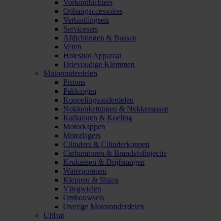
Vorkontluchters
Ophangaccessoires
Verbindingsets
Servicesets
Afdichtingen & Bussen
Veren
Holeshot Apparaat
Drievoudige Klemmen
Motoronderdelen
Pistons
Pakkingen
Koppelingsonderdelen
Nokkenkettingen & Nokkenassen
Radiatoren & Koeling
Motorkappen
Motorlagers
Cilinders & Cilinderkoppen
Carburatoren & Brandstofinjectie
Krukassen & Drijfstangen
Waterpompen
Kleppen & Shims
Vliegwielen
Ombouwsets
Overige Motoronderdelen
Uitlaat