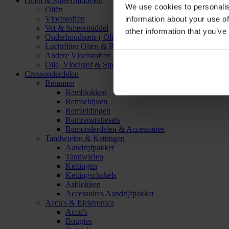
Oliën & Smeermiddelen
We use cookies to personalis
Oliën
Vloeistoffen
information about your use of
Vet & Smeermiddel
other information that you’ve
Onderhoudssets ( Olie & Filter)
Luchtfilter Oliën & Reinigers
Andere Vloeistoffen & Smeermiddelen
Olie, Vloeistof & Smeermiddel Accessoires
Crossonderdelen
Remmen
Remblokken
Remschijven
Remleidingen
Remreparatiesets
Remonderdelen & Accessoires
Tandwielen & Kettingen
Aandrijfpakket
Tandwielen
Kettingen
Kettingschakels
Asblokken
Accessoires Aandrijfpakket
Accu's & Elektronica
Accu's
Bougies