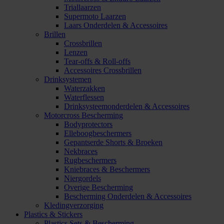
Triallaarzen
Supermoto Laarzen
Laars Onderdelen & Accessoires
Brillen
Crossbrillen
Lenzen
Tear-offs & Roll-offs
Accessoires Crossbrillen
Drinksystemen
Waterzakken
Waterflessen
Drinksysteemonderdelen & Accessoires
Motorcross Bescherming
Bodyprotectors
Elleboogbeschermers
Gepantserde Shorts & Broeken
Nekbraces
Rugbeschermers
Kniebraces & Beschermers
Niergordels
Overige Bescherming
Bescherming Onderdelen & Accessoires
Kledingverzorging
Plastics & Stickers
Plastics Sets & Bescherming