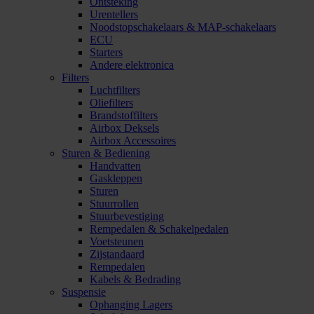
Ontsteking
Urentellers
Noodstopschakelaars & MAP-schakelaars
ECU
Starters
Andere elektronica
Filters
Luchtfilters
Oliefilters
Brandstoffilters
Airbox Deksels
Airbox Accessoires
Sturen & Bediening
Handvatten
Gaskleppen
Sturen
Stuurrollen
Stuurbevestiging
Rempedalen & Schakelpedalen
Voetsteunen
Zijstandaard
Rempedalen
Kabels & Bedrading
Suspensie
Ophanging Lagers