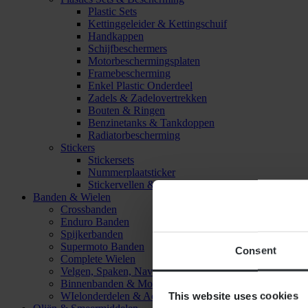
Plastic Sets
Kettinggeleider & Kettingschuif
Handkappen
Schijfbeschermers
Motorbeschermingsplaten
Framebescherming
Enkel Plastic Onderdeel
Zadels & Zadelovertrekken
Bouten & Ringen
Benzinetanks & Tankdoppen
Radiatorbescherming
Stickers
Stickersets
Nummerplaatsticker
Stickervellen & Stickers
Banden & Wielen
Crossbanden
Enduro Banden
Spijkerbanden
Supermoto Banden
Consent
Complete Wielen
Velgen, Spaken, Naven & Lagers
Binnenbanden & Mousses
This website uses cookies
WIelonderdelen & Accessoires