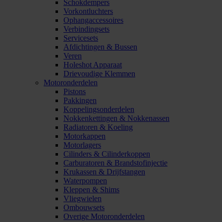
Schokdempers
Vorkontluchters
Ophangaccessoires
Verbindingsets
Servicesets
Afdichtingen & Bussen
Veren
Holeshot Apparaat
Drievoudige Klemmen
Motoronderdelen
Pistons
Pakkingen
Koppelingsonderdelen
Nokkenkettingen & Nokkenassen
Radiatoren & Koeling
Motorkappen
Motorlagers
Cilinders & Cilinderkoppen
Carburatoren & Brandstofinjectie
Krukassen & Drijfstangen
Waterpompen
Kleppen & Shims
Vliegwielen
Ombouwsets
Overige Motoronderdelen