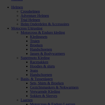
Helmen
Crosshelmen
Adventure Helmen
Trial Helmen
Helm Onderdelen & Accessoires
Motocross Uitrusting
Motorcross & Enduro kleding
Kledingsets
Truien
Broeken
Handschoenen
Jassen & Bodywarmers
Supermoto Kleding
Racepakken
Hoodies & shirts
Jeans
Handschoenen
Basis- & Tussenlagen
Sets, Shirts & Broeken
Gezichtsmaskers & Nekwarmers
Verwarmde Kleding
Sokken & Sleeves
Laarzen
Motorcross & Enduro Laarzen