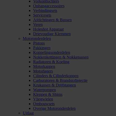
Vorkontluchters
Ophangaccessoires
Verbindingsets
Servicesets
Afdichtingen & Bussen
Veren
Holeshot Apparaat
Drievoudige Klemmen
Motoronderdelen
Pistons
Pakkingen
Koppelingsonderdelen
Nokkenkettingen & Nokkenassen
Radiatoren & Koeling
Motorkappen
Motorlagers
Cilinders & Cilinderkoppen
Carburatoren & Brandstofinjectie
Krukassen & Drijfstangen
Waterpompen
Kleppen & Shims
Vliegwielen
Ombouwsets
Overige Motoronderdelen
Uitlaat