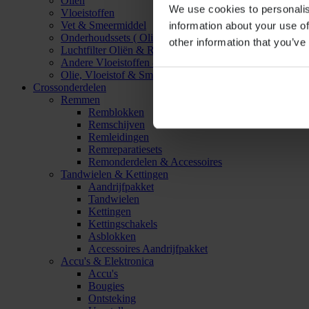
Oliën
We use cookies to personalis
Vloeistoffen
Vet & Smeermiddel
information about your use of
Onderhoudssets ( Olie & Filter)
other information that you’ve
Luchtfilter Oliën & Reinigers
Andere Vloeistoffen & Smeermiddelen
Olie, Vloeistof & Smeermiddel Accessoires
Crossonderdelen
Remmen
Remblokken
Remschijven
Remleidingen
Remreparatiesets
Remonderdelen & Accessoires
Tandwielen & Kettingen
Aandrijfpakket
Tandwielen
Kettingen
Kettingschakels
Asblokken
Accessoires Aandrijfpakket
Accu's & Elektronica
Accu's
Bougies
Ontsteking