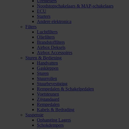
Urentellers
Noodstopschakelaars & MAP-schakelaars
ECU
Starters
Andere elektronica
Filters
Luchtfilters
Oliefilters
Brandstoffilters
Airbox Deksels
Airbox Accessoires
Sturen & Bediening
Handvatten
Gaskleppen
Sturen
Stuurrollen
Stuurbevestiging
Rempedalen & Schakelpedalen
Voetsteunen
Zijstandaard
Rempedalen
Kabels & Bedrading
Suspensie
Ophanging Lagers
Schokdempers