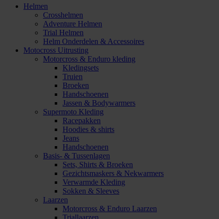
Helmen
Crosshelmen
Adventure Helmen
Trial Helmen
Helm Onderdelen & Accessoires
Motocross Uitrusting
Motorcross & Enduro kleding
Kledingsets
Truien
Broeken
Handschoenen
Jassen & Bodywarmers
Supermoto Kleding
Racepakken
Hoodies & shirts
Jeans
Handschoenen
Basis- & Tussenlagen
Sets, Shirts & Broeken
Gezichtsmaskers & Nekwarmers
Verwarmde Kleding
Sokken & Sleeves
Laarzen
Motorcross & Enduro Laarzen
Triallaarzen