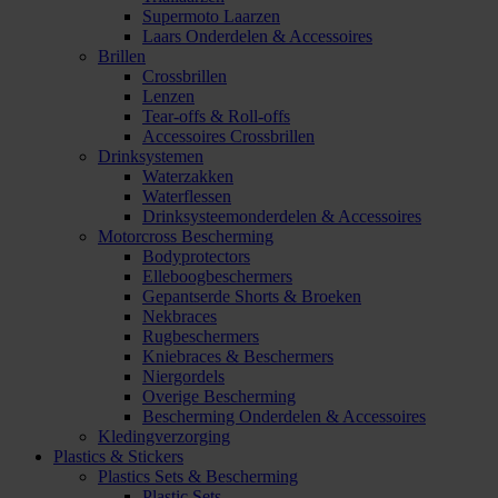
Supermoto Laarzen
Laars Onderdelen & Accessoires
Brillen
Crossbrillen
Lenzen
Tear-offs & Roll-offs
Accessoires Crossbrillen
Drinksystemen
Waterzakken
Waterflessen
Drinksysteemonderdelen & Accessoires
Motorcross Bescherming
Bodyprotectors
Elleboogbeschermers
Gepantserde Shorts & Broeken
Nekbraces
Rugbeschermers
Kniebraces & Beschermers
Niergordels
Overige Bescherming
Bescherming Onderdelen & Accessoires
Kledingverzorging
Plastics & Stickers
Plastics Sets & Bescherming
Plastic Sets