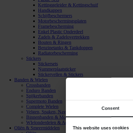
Kettinggeleider & Kettingschuif
Handkappen
Schijfbeschermers
Motorbeschermingsplaten
Framebescherming
Enkel Plastic Onderdeel
Zadels & Zadelovertrekken
Bouten & Ringen
Benzinetanks & Tankdoppen
Radiatorbescherming
Stickers
Stickersets
Nummerplaatsticker
Stickervellen & Stickers
Banden & Wielen
Crossbanden
Enduro Banden
Spijkerbanden
Supermoto Banden
Complete Wielen
Consent
Velgen, Spaken, Naven & Lagers
Binnenbanden & Mousses
WIelonderdelen & Accessoires
This website uses cookies
Oliën & Smeermiddelen