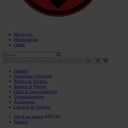
Motocross
Mountainbike
Outlet
Voeg je motor toe
Vind onderdelen die passen
Helmen
Motocross Uitrusting
Plastics & Stickers
Banden & Wielen
Oliën & Smeermiddelen
Crossonderdelen
Accessoires
Lifestyle & Outdoor
Stel je set samen
NIEUW
Merken