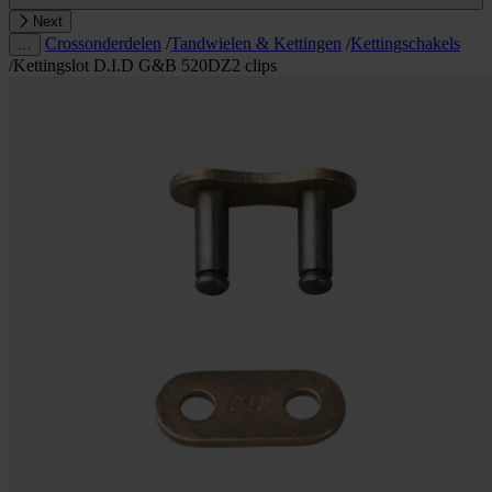
Next
Crossonderdelen
/
Tandwielen & Kettingen
/
Kettingschakels
…
/
Kettingslot D.I.D G&B 520DZ2 clips