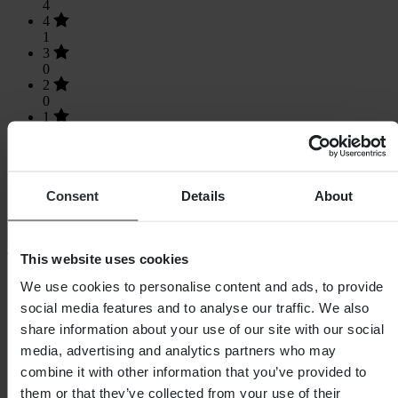
4
4
1
3
0
2
0
1
0
Consent
Details
About
Laden...
This website uses cookies
SHOPPEN
We use cookies to personalise content and ads, to provide
Algemene Voorwaarden
social media features and to analyse our traffic. We also
Privacybeleid
share information about your use of our site with our social
Verzending & levering
Betaling
media, advertising and analytics partners who may
Retourneren
combine it with other information that you’ve provided to
Herroepingsrecht
them or that they’ve collected from your use of their
Informatie over recycling