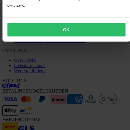
Claims & klachten
services.
Bestelstatus
Conformiteitsverklaring
KLANTENSERVICE
OK
Vragen & antwoorden
Neem contact op met de klantenservice
OVER ONS
Over 24MX
Investor relations
Werken bij Pierce
VOLG ONS
BETALINGSMOGELIJKHEDEN
VERZENDOPTIES