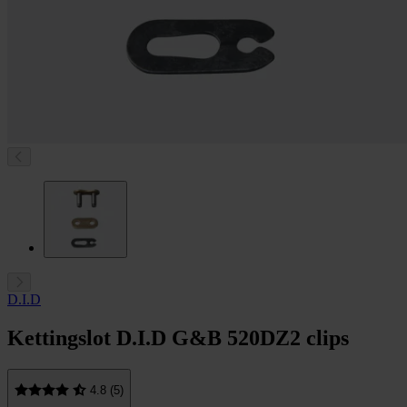
D.I.D
Kettingslot D.I.D G&B 520DZ2 clips
4.8 (5)