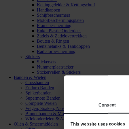
Kettinggeleider & Kettingschuif
Handkappen
Schijfbeschermers
Motorbeschermingsplaten
Framebescherming
Enkel Plastic Onderdeel
Zadels & Zadelovertrekken
Bouten & Ringen
Benzinetanks & Tankdoppen
Radiatorbescherming
Stickers
Stickersets
Nummerplaatsticker
Stickervellen & Stickers
Banden & Wielen
Crossbanden
Enduro Banden
Spijkerbanden
Supermoto Banden
Complete Wielen
Consent
Velgen, Spaken, Naven & Lagers
Binnenbanden & Mousses
WIelonderdelen & Accessoires
This website uses cookies
Oliën & Smeermiddelen