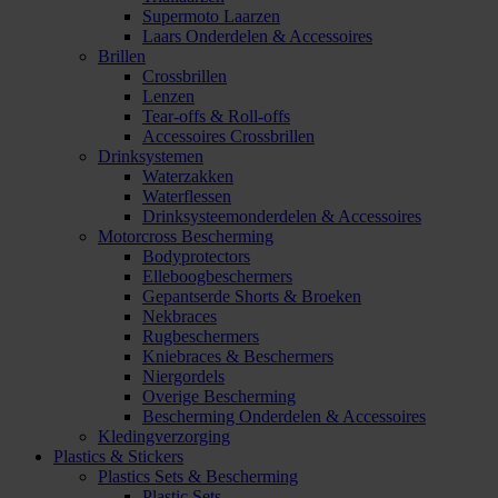
Supermoto Laarzen
Laars Onderdelen & Accessoires
Brillen
Crossbrillen
Lenzen
Tear-offs & Roll-offs
Accessoires Crossbrillen
Drinksystemen
Waterzakken
Waterflessen
Drinksysteemonderdelen & Accessoires
Motorcross Bescherming
Bodyprotectors
Elleboogbeschermers
Gepantserde Shorts & Broeken
Nekbraces
Rugbeschermers
Kniebraces & Beschermers
Niergordels
Overige Bescherming
Bescherming Onderdelen & Accessoires
Kledingverzorging
Plastics & Stickers
Plastics Sets & Bescherming
Plastic Sets