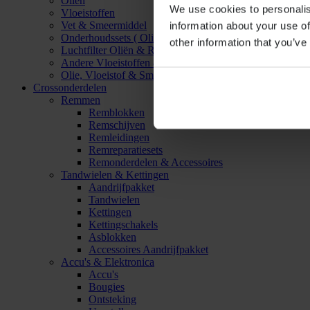
Oliën
We use cookies to personalis
Vloeistoffen
Vet & Smeermiddel
information about your use of
Onderhoudssets ( Olie & Filter)
other information that you’ve
Luchtfilter Oliën & Reinigers
Andere Vloeistoffen & Smeermiddelen
Olie, Vloeistof & Smeermiddel Accessoires
Crossonderdelen
Remmen
Remblokken
Remschijven
Remleidingen
Remreparatiesets
Remonderdelen & Accessoires
Tandwielen & Kettingen
Aandrijfpakket
Tandwielen
Kettingen
Kettingschakels
Asblokken
Accessoires Aandrijfpakket
Accu's & Elektronica
Accu's
Bougies
Ontsteking