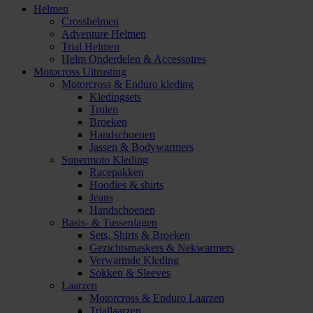
Helmen
Crosshelmen
Adventure Helmen
Trial Helmen
Helm Onderdelen & Accessoires
Motocross Uitrusting
Motorcross & Enduro kleding
Kledingsets
Truien
Broeken
Handschoenen
Jassen & Bodywarmers
Supermoto Kleding
Racepakken
Hoodies & shirts
Jeans
Handschoenen
Basis- & Tussenlagen
Sets, Shirts & Broeken
Gezichtsmaskers & Nekwarmers
Verwarmde Kleding
Sokken & Sleeves
Laarzen
Motorcross & Enduro Laarzen
Triallaarzen