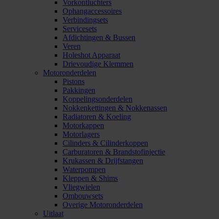
Vorkontluchters
Ophangaccessoires
Verbindingsets
Servicesets
Afdichtingen & Bussen
Veren
Holeshot Apparaat
Drievoudige Klemmen
Motoronderdelen
Pistons
Pakkingen
Koppelingsonderdelen
Nokkenkettingen & Nokkenassen
Radiatoren & Koeling
Motorkappen
Motorlagers
Cilinders & Cilinderkoppen
Carburatoren & Brandstofinjectie
Krukassen & Drijfstangen
Waterpompen
Kleppen & Shims
Vliegwielen
Ombouwsets
Overige Motoronderdelen
Uitlaat