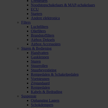
Urentellers
Noodstopschakelaars & MAP-schakelaars
ECU
Starters
Andere elektronica
Filters
Luchtfilters
Oliefilters
Brandstoffilters
Airbox Deksels
Airbox Accessoires
Sturen & Bediening
Handvatten
Gaskleppen
Sturen
Stuurrollen
Stuurbevestiging
Rempedalen & Schakelpedalen
Voetsteunen
Zijstandaard
Rempedalen
Kabels & Bedrading
Suspensie
Ophanging Lagers
Schokdempers