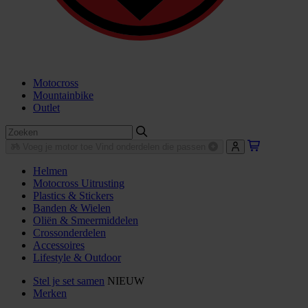
Motocross
Mountainbike
Outlet
Voeg je motor toe
Vind onderdelen die passen
Helmen
Motocross Uitrusting
Plastics & Stickers
Banden & Wielen
Oliën & Smeermiddelen
Crossonderdelen
Accessoires
Lifestyle & Outdoor
Stel je set samen
NIEUW
Merken