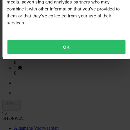
media, advertising and analytics partners who may
combine it with other information that you’ve provided to
them or that they’ve collected from your use of their
Gebaseerd op 5 beoordelingen
services.
5
5
4
0
3
OK
0
2
0
1
0
Laden...
SHOPPEN
Algemene Voorwaarden