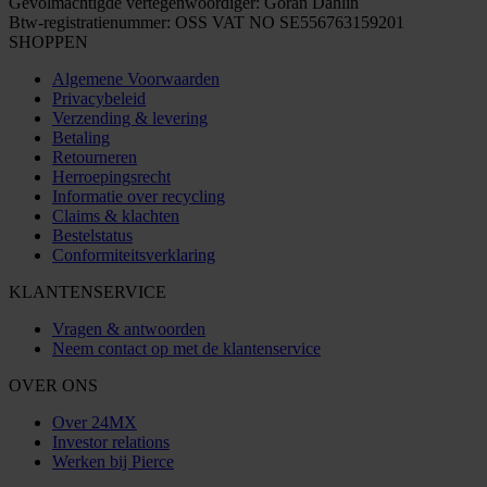
Gevolmachtigde vertegenwoordiger: Göran Dahlin
Btw-registratienummer: OSS VAT NO SE556763159201
SHOPPEN
Algemene Voorwaarden
Privacybeleid
Verzending & levering
Betaling
Retourneren
Herroepingsrecht
Informatie over recycling
Claims & klachten
Bestelstatus
Conformiteitsverklaring
KLANTENSERVICE
Vragen & antwoorden
Neem contact op met de klantenservice
OVER ONS
Over 24MX
Investor relations
Werken bij Pierce