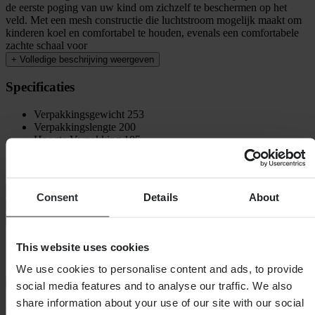
de eerste poging van uw kind om zichzelf te beschermen op het
veld. Met een mesh constructie die luchtstroom mogelijk maakt om
kinderen koel en comfortabel te houden, evenals een comfortabele
zachte schaal voor
+
Volledige beschrijving weergeven
Specificaties
Verpakkingsgewicht
253
Verpakkingslengte
200
Hoogte Verpakking
105
Kledingmaat
L/XL
Verpakkingsbreedte
155
Maattabel
Consent
Details
About
Verzending & retouren
Veiligheidsinformatie
This website uses cookies
Klantenbeoordelingen (5)
We use cookies to personalise content and ads, to provide
Toon alleen lokale reviews
social media features and to analyse our traffic. We also
share information about your use of our site with our social
5
van de 5