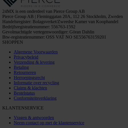
24MX is een onderdeel van Pierce Group AB
Pierce Group AB | Fleminggatan 20A, 112 26 Stockholm, Zweden
Handelsregister: Bolagsverket/Zweedse Kamer van Koophandel
Bedrijfsregistratienummer: 556763-1592
Gevolmachtigde vertegenwoordiger: Göran Dahlin
Btw-registratienummer: OSS VAT NO SE556763159201
SHOPPEN
Algemene Voorwaarden
Privacybeleid
Verzending & levering
Betaling
Retourneren
Herroepingsrecht
Informatie over recycling
Claims & klachten
Bestelstatus
Conformiteitsverklaring
KLANTENSERVICE
Vragen & antwoorden
Neem contact op met de klantenservice