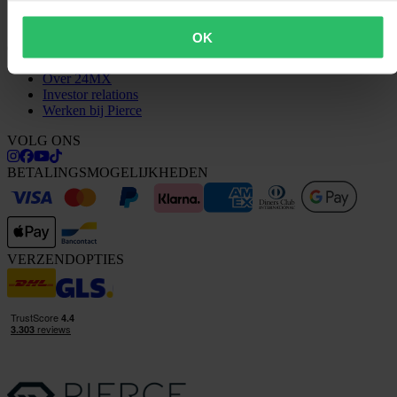
Vragen & antwoorden
Neem contact op met de klantenservice
OK
OVER ONS
Over 24MX
Investor relations
Werken bij Pierce
VOLG ONS
BETALINGSMOGELIJKHEDEN
VERZENDOPTIES