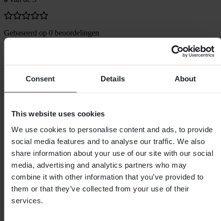
Gebaseerd op 0 beoordelingen
Consent
Details
About
SHOPPEN
Algemene Voorwaarden
This website uses cookies
Privacybeleid
Verzending & levering
We use cookies to personalise content and ads, to provide
Betaling
social media features and to analyse our traffic. We also
Retourneren
share information about your use of our site with our social
Herroepingsrecht
Informatie over recycling
media, advertising and analytics partners who may
Claims & klachten
combine it with other information that you’ve provided to
Bestelstatus
them or that they’ve collected from your use of their
Conformiteitsverklaring
services.
KLANTENSERVICE