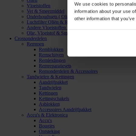
Oliën
We use cookies to personalis
Vloeistoffen
Vet & Smeermiddel
information about your use of
Onderhoudssets ( Olie & Filter)
other information that you’ve
Luchtfilter Oliën & Reinigers
Andere Vloeistoffen & Smeermiddelen
Olie, Vloeistof & Smeermiddel Accessoires
Crossonderdelen
Remmen
Remblokken
Remschijven
Remleidingen
Remreparatiesets
Remonderdelen & Accessoires
Tandwielen & Kettingen
Aandrijfpakket
Tandwielen
Kettingen
Kettingschakels
Asblokken
Accessoires Aandrijfpakket
Accu's & Elektronica
Accu's
Bougies
Ontsteking