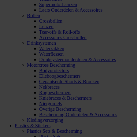
Supermoto Laarzen
Laars Onderdelen & Accessoires
Brillen
Crossbrillen
Lenzen
Tear-offs & Roll-offs
Accessoires Crossbrillen
Drinksystemen
Waterzakken
Waterflessen
Drinksysteemonderdelen & Accessoires
Motorcross Bescherming
Bodyprotectors
Elleboogbeschermers
Gepantserde Shorts & Broeken
Nekbraces
Rugbeschermers
Kniebraces & Beschermers
Niergordels
Overige Bescherming
Bescherming Onderdelen & Accessoires
Kledingverzorging
Plastics & Stickers
Plastics Sets & Bescherming
Plastic Sets