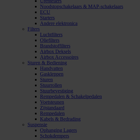
Urentellers
Noodstopschakelaars & MAP-schakelaars
ECU
Starters
Andere elektronica
Filters
Luchtfilters
Oliefilters
Brandstoffilters
Airbox Deksels
Airbox Accessoires
Sturen & Bediening
Handvatten
Gaskleppen
Sturen
Stuurrollen
Stuurbevestiging
Rempedalen & Schakelpedalen
Voetsteunen
Zijstandaard
Rempedalen
Kabels & Bedrading
Suspensie
Ophanging Lagers
Schokdempers