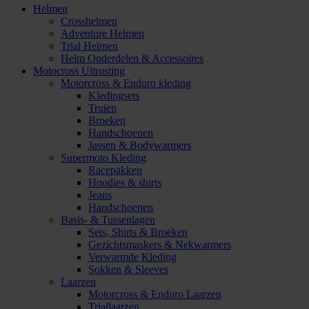
Helmen
Crosshelmen
Adventure Helmen
Trial Helmen
Helm Onderdelen & Accessoires
Motocross Uitrusting
Motorcross & Enduro kleding
Kledingsets
Truien
Broeken
Handschoenen
Jassen & Bodywarmers
Supermoto Kleding
Racepakken
Hoodies & shirts
Jeans
Handschoenen
Basis- & Tussenlagen
Sets, Shirts & Broeken
Gezichtsmaskers & Nekwarmers
Verwarmde Kleding
Sokken & Sleeves
Laarzen
Motorcross & Enduro Laarzen
Triallaarzen