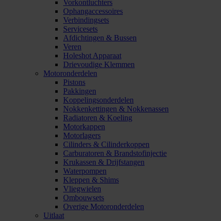
Vorkontluchters
Ophangaccessoires
Verbindingsets
Servicesets
Afdichtingen & Bussen
Veren
Holeshot Apparaat
Drievoudige Klemmen
Motoronderdelen
Pistons
Pakkingen
Koppelingsonderdelen
Nokkenkettingen & Nokkenassen
Radiatoren & Koeling
Motorkappen
Motorlagers
Cilinders & Cilinderkoppen
Carburatoren & Brandstofinjectie
Krukassen & Drijfstangen
Waterpompen
Kleppen & Shims
Vliegwielen
Ombouwsets
Overige Motoronderdelen
Uitlaat