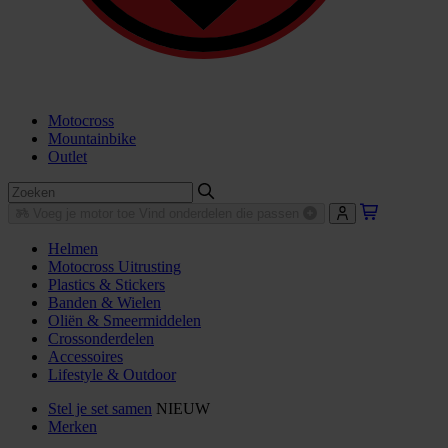
Motocross
Mountainbike
Outlet
Voeg je motor toe
Vind onderdelen die passen
Helmen
Motocross Uitrusting
Plastics & Stickers
Banden & Wielen
Oliën & Smeermiddelen
Crossonderdelen
Accessoires
Lifestyle & Outdoor
Stel je set samen
NIEUW
Merken