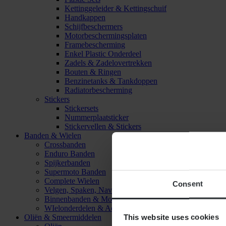
Kettinggeleider & Kettingschuif
Handkappen
Schijfbeschermers
Motorbeschermingsplaten
Framebescherming
Enkel Plastic Onderdeel
Zadels & Zadelovertrekken
Bouten & Ringen
Benzinetanks & Tankdoppen
Radiatorbescherming
Stickers
Stickersets
Nummerplaatsticker
Stickervellen & Stickers
Banden & Wielen
Crossbanden
Enduro Banden
Spijkerbanden
Supermoto Banden
Complete Wielen
Consent
Velgen, Spaken, Naven & Lagers
Binnenbanden & Mousses
WIelonderdelen & Accessoires
This website uses cookies
Oliën & Smeermiddelen