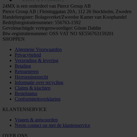
24MX is een onderdeel van Pierce Group AB
Pierce Group AB | Fleminggatan 20A, 112 26 Stockholm, Zweden
Handelsregister: Bolagsverket/Zweedse Kamer van Koophandel
Bedrijfsregistratienummer: 556763-1592
Gevolmachtigde vertegenwoordiger: Göran Dahlin
Btw-registratienummer: OSS VAT NO SE556763159201
SHOPPEN
Algemene Voorwaarden
Privacybeleid
Verzending & levering
Betaling
Retourneren
Herroepingsrecht
Informatie over recycling
Claims & klachten
Bestelstatus
Conformiteitsverklaring
KLANTENSERVICE
Vragen & antwoorden
Neem contact op met de klantenservice
OVER ONS