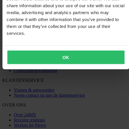
share information about your use of our site with our social
media, advertising and analytics partners who may
SHOPPEN
combine it with other information that you’ve provided to
Algemene Voorwaarden
them or that they’ve collected from your use of their
Privacybeleid
services.
Verzending & levering
Betaling
Retourneren
Herroepingsrecht
Informatie over recycling
OK
Claims & klachten
Bestelstatus
Conformiteitsverklaring
KLANTENSERVICE
Vragen & antwoorden
Neem contact op met de klantenservice
OVER ONS
Over 24MX
Investor relations
Werken bij Pierce