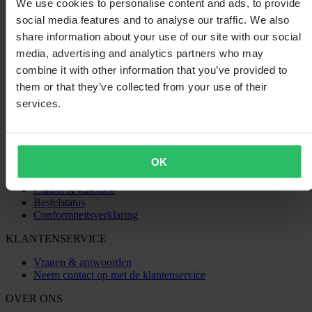
We use cookies to personalise content and ads, to provide
social media features and to analyse our traffic. We also
share information about your use of our site with our social
Laden...
media, advertising and analytics partners who may
combine it with other information that you’ve provided to
SHOPPEN
them or that they’ve collected from your use of their
Algemene Voorwaarden
services.
Privacybeleid
Verzending & levering
Betaling
Retourneren
OK
Herroepingsrecht
Informatie over recycling
Claims & klachten
Bestelstatus
Conformiteitsverklaring
KLANTENSERVICE
Vragen & antwoorden
Neem contact op met de klantenservice
OVER ONS