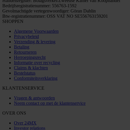
Handelsregister: Bolagsverket/Zweedse Kamer van Koophandel
Bedrijfsregistratienummer: 556763-1592
Gevolmachtigde vertegenwoordiger: Göran Dahlin
Btw-registratienummer: OSS VAT NO SE556763159201
SHOPPEN
Algemene Voorwaarden
Privacybeleid
Verzending & levering
Betaling
Retourneren
Herroepingsrecht
Informatie over recycling
Claims & klachten
Bestelstatus
Conformiteitsverklaring
KLANTENSERVICE
Vragen & antwoorden
Neem contact op met de klantenservice
OVER ONS
Over 24MX
Investor relations