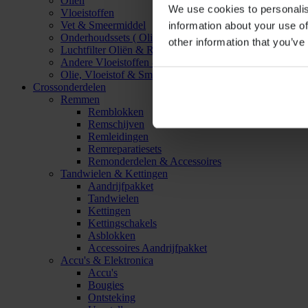
Oliën
We use cookies to personalis
Vloeistoffen
Vet & Smeermiddel
information about your use of
Onderhoudssets ( Olie & Filter)
other information that you’ve
Luchtfilter Oliën & Reinigers
Andere Vloeistoffen & Smeermiddelen
Olie, Vloeistof & Smeermiddel Accessoires
Crossonderdelen
Remmen
Remblokken
Remschijven
Remleidingen
Remreparatiesets
Remonderdelen & Accessoires
Tandwielen & Kettingen
Aandrijfpakket
Tandwielen
Kettingen
Kettingschakels
Asblokken
Accessoires Aandrijfpakket
Accu's & Elektronica
Accu's
Bougies
Ontsteking