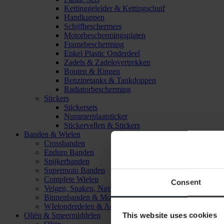
Kettinggeleider & Kettingschuif
Handkappen
Schijfbeschermers
Motorbeschermingsplaten
Framebescherming
Enkel Plastic Onderdeel
Zadels & Zadelovertrekken
Bouten & Ringen
Benzinetanks & Tankdoppen
Radiatorbescherming
Stickers
Stickersets
Nummerplaatsticker
Stickervellen & Stickers
Banden & Wielen
Crossbanden
Enduro Banden
Spijkerbanden
Supermoto Banden
Complete Wielen
Consent
Velgen, Spaken, Naven & Lagers
Binnenbanden & Mousses
WIelonderdelen & Accessoires
This website uses cookies
Oliën & Smeermiddelen