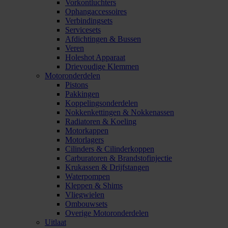
Vorkontluchters
Ophangaccessoires
Verbindingsets
Servicesets
Afdichtingen & Bussen
Veren
Holeshot Apparaat
Drievoudige Klemmen
Motoronderdelen
Pistons
Pakkingen
Koppelingsonderdelen
Nokkenkettingen & Nokkenassen
Radiatoren & Koeling
Motorkappen
Motorlagers
Cilinders & Cilinderkoppen
Carburatoren & Brandstofinjectie
Krukassen & Drijfstangen
Waterpompen
Kleppen & Shims
Vliegwielen
Ombouwsets
Overige Motoronderdelen
Uitlaat