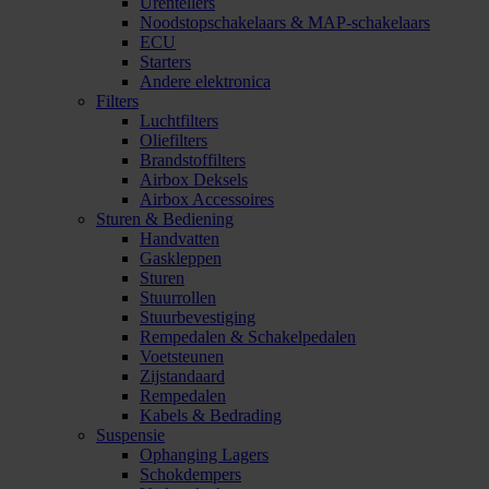
Urentellers
Noodstopschakelaars & MAP-schakelaars
ECU
Starters
Andere elektronica
Filters
Luchtfilters
Oliefilters
Brandstoffilters
Airbox Deksels
Airbox Accessoires
Sturen & Bediening
Handvatten
Gaskleppen
Sturen
Stuurrollen
Stuurbevestiging
Rempedalen & Schakelpedalen
Voetsteunen
Zijstandaard
Rempedalen
Kabels & Bedrading
Suspensie
Ophanging Lagers
Schokdempers