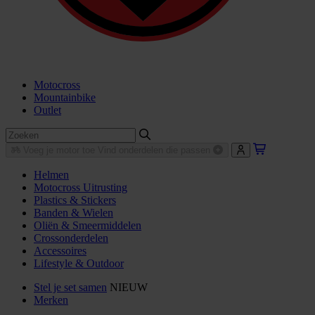
Motocross
Mountainbike
Outlet
Voeg je motor toe
Vind onderdelen die passen
Helmen
Motocross Uitrusting
Plastics & Stickers
Banden & Wielen
Oliën & Smeermiddelen
Crossonderdelen
Accessoires
Lifestyle & Outdoor
Stel je set samen
NIEUW
Merken