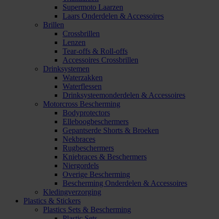
Supermoto Laarzen
Laars Onderdelen & Accessoires
Brillen
Crossbrillen
Lenzen
Tear-offs & Roll-offs
Accessoires Crossbrillen
Drinksystemen
Waterzakken
Waterflessen
Drinksysteemonderdelen & Accessoires
Motorcross Bescherming
Bodyprotectors
Elleboogbeschermers
Gepantserde Shorts & Broeken
Nekbraces
Rugbeschermers
Kniebraces & Beschermers
Niergordels
Overige Bescherming
Bescherming Onderdelen & Accessoires
Kledingverzorging
Plastics & Stickers
Plastics Sets & Bescherming
Plastic Sets