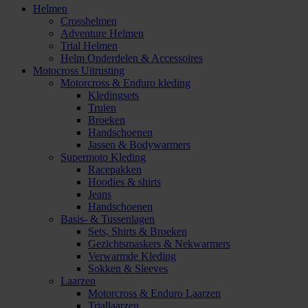
Helmen
Crosshelmen
Adventure Helmen
Trial Helmen
Helm Onderdelen & Accessoires
Motocross Uitrusting
Motorcross & Enduro kleding
Kledingsets
Truien
Broeken
Handschoenen
Jassen & Bodywarmers
Supermoto Kleding
Racepakken
Hoodies & shirts
Jeans
Handschoenen
Basis- & Tussenlagen
Sets, Shirts & Broeken
Gezichtsmaskers & Nekwarmers
Verwarmde Kleding
Sokken & Sleeves
Laarzen
Motorcross & Enduro Laarzen
Triallaarzen