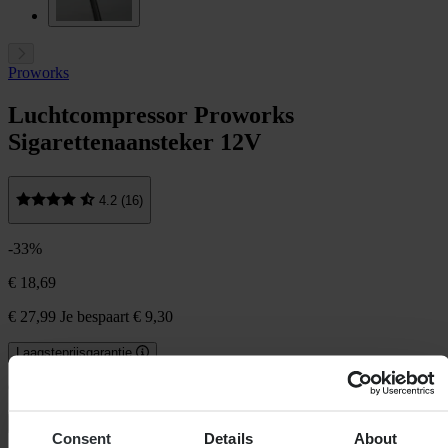
Proworks
Luchtcompressor Proworks
Sigarettenaansteker 12V
4.2 (16)
-33%
€ 18,69
€ 27,99
Je bespaart € 9,30
Laagsteprijsgarantie
Op voorraad
In winkelwagen
Consent
Details
About