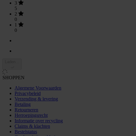
3
5
2
0
1
0
Laden...
SHOPPEN
Algemene Voorwaarden
Privacybeleid
Verzending & levering
Betaling
Retourneren
Herroepingsrecht
Informatie over recycling
Claims & klachten
Bestelstatus