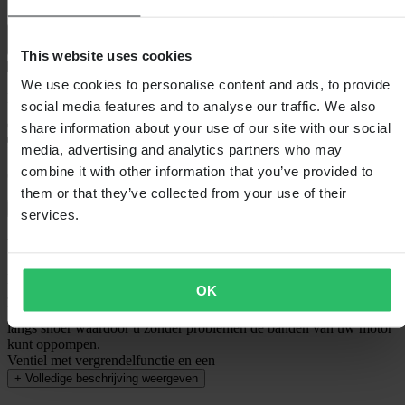
This website uses cookies
We use cookies to personalise content and ads, to provide
Bezorging: 5–9 werkdagen
social media features and to analyse our traffic. We also
share information about your use of our site with our social
media, advertising and analytics partners who may
combine it with other information that you’ve provided to
60 dagen retourrecht
them or that they’ve collected from your use of their
Bekijk retourvoorwaarden
services.
Beschrijving
Deze handige mini-compressor voor 12V is iets dat iedereen in zijn
OK
auto zou moeten hebben liggen!
Deze wordt aangesloten op de 12V sigarettenaansteker en heeft een
langs snoer waardoor u zonder problemen de banden van uw motor
kunt oppompen.
Ventiel met vergrendelfunctie en een
+
Volledige beschrijving weergeven