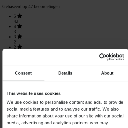
Gebaseerd op 47 beoordelingen
5
42
4
3
3
2
2
0
1
0
Consent
Details
About
Laden...
This website uses cookies
We use cookies to personalise content and ads, to provide
SHOPPEN
social media features and to analyse our traffic. We also
share information about your use of our site with our social
Algemene Voorwaarden
Privacybeleid
media, advertising and analytics partners who may
Verzending & levering