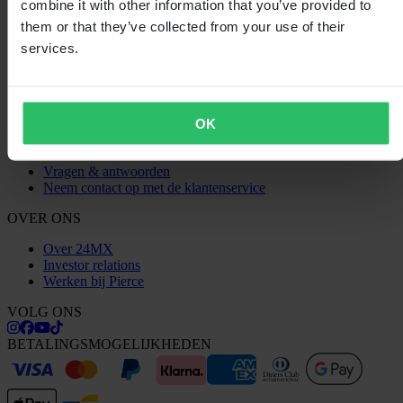
combine it with other information that you’ve provided to
Betaling
them or that they’ve collected from your use of their
Retourneren
Herroepingsrecht
services.
Informatie over recycling
Claims & klachten
Bestelstatus
Conformiteitsverklaring
OK
KLANTENSERVICE
Vragen & antwoorden
Neem contact op met de klantenservice
OVER ONS
Over 24MX
Investor relations
Werken bij Pierce
VOLG ONS
BETALINGSMOGELIJKHEDEN