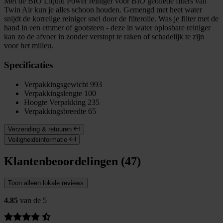
Met de BIO Liquid Power reiniger voor BIO geoliede filters van
Twin Air kun je alles schoon houden. Gemengd met heet water
snijdt de korrelige reiniger snel door de filterolie. Was je filter met de
hand in een emmer of gootsteen - deze in water oplosbare reiniger
kan zo de afvoer in zonder verstopt te raken of schadelijk te zijn
voor het milieu.
Specificaties
Verpakkingsgewicht
993
Verpakkingslengte
100
Hoogte Verpakking
235
Verpakkingsbreedte
65
Verzending & retouren
Veiligheidsinformatie
Klantenbeoordelingen (47)
Toon alleen lokale reviews
4.85
van de 5