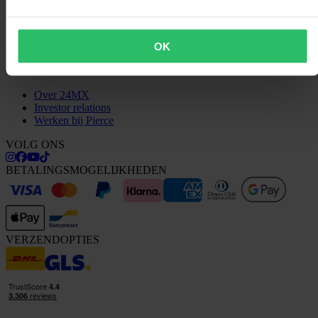
KLANTENSERVICE
Vragen & antwoorden
OK
Contact met klantenservice
OVER ONS
Over 24MX
Investor relations
Werken bij Pierce
VOLG ONS
BETALINGSMOGELIJKHEDEN
VERZENDOPTIES