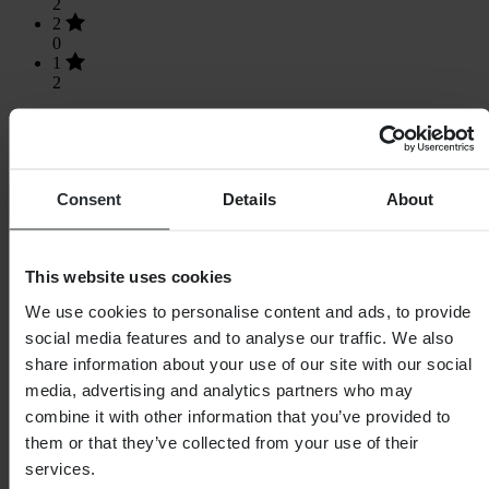
2
2
0
1
2
Laden...
Consent
Details
About
SHOPPEN
This website uses cookies
Algemene Voorwaarden
Privacybeleid
We use cookies to personalise content and ads, to provide
Verzending & levering
social media features and to analyse our traffic. We also
Betaling
share information about your use of our site with our social
Retourneren
Herroepingsrecht
media, advertising and analytics partners who may
Informatie over recycling
combine it with other information that you’ve provided to
Claims & klachten
them or that they’ve collected from your use of their
Bestelstatus
Conformiteitsverklaring
services.