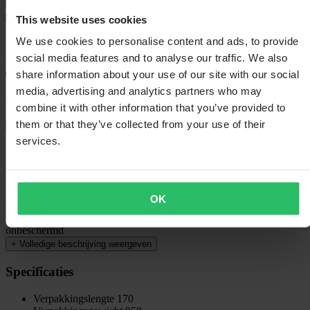
This website uses cookies
We use cookies to personalise content and ads, to provide
Bezorging: 5–9 werkdagen
social media features and to analyse our traffic. We also
share information about your use of our site with our social
media, advertising and analytics partners who may
60 dagen retourrecht
combine it with other information that you’ve provided to
them or that they’ve collected from your use of their
Bekijk retourvoorwaarden
services.
Beschrijving
Synthetische luchtfilterolie voor je rubberen schuimfilter. Hecht
krachtig aan het filter, wat zorgt voor een optimale luchtstroom en
OK
zuivering. Veel filteroliën hebben de neiging om aan één kant van
het filter naar beneden te lopen, waardoor een deel van het filter
onbeschermd
+
Volledige beschrijving weergeven
Specificaties
Verpakkingslengte
170