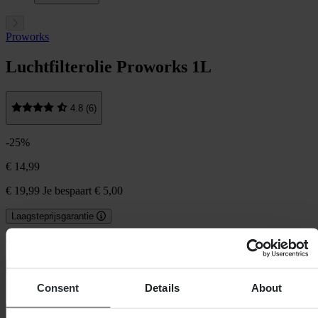
Proworks
Luchtfilterolie Proworks 1L
4.8 (6)
-25%
€ 14,99
€ 19,99
Je bespaart € 5,00
Laagsteprijsgarantie
Op voorraad
In winkelwagen
Consent
Details
About