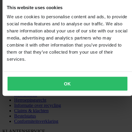
2
0
This website uses cookies
1
We use cookies to personalise content and ads, to provide
0
social media features and to analyse our traffic. We also
share information about your use of our site with our social
media, advertising and analytics partners who may
combine it with other information that you’ve provided to
Laden...
them or that they’ve collected from your use of their
services.
SHOPPEN
Algemene Voorwaarden
Privacybeleid
OK
Verzending & levering
Betaling
Retourneren
Herroepingsrecht
Informatie over recycling
Claims & klachten
Bestelstatus
Conformiteitsverklaring
KLANTENSERVICE