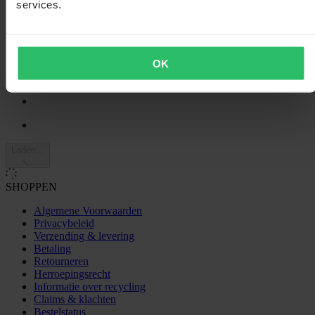
10
services.
3
0
2
0
OK
1
0
Laden...
SHOPPEN
Algemene Voorwaarden
Privacybeleid
Verzending & levering
Betaling
Retourneren
Herroepingsrecht
Informatie over recycling
Claims & klachten
Bestelstatus