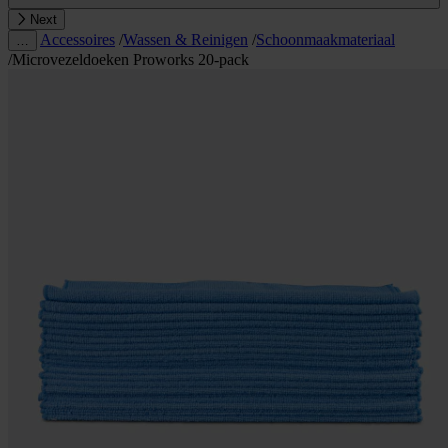
Next
Accessoires
/
Wassen & Reinigen
/
Schoonmaakmateriaal
…
/
Microvezeldoeken Proworks 20-pack