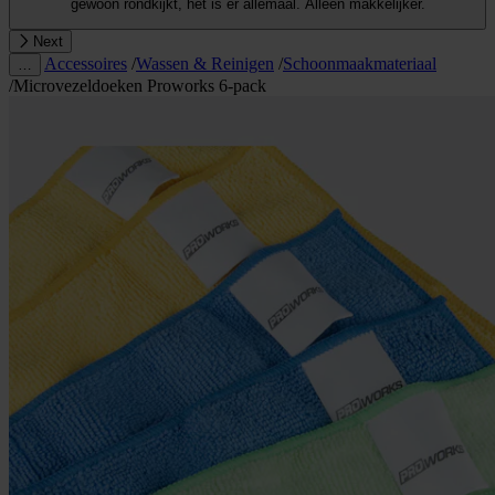
gewoon rondkijkt, het is er allemaal. Alleen makkelijker.
Next
Accessoires
/
Wassen & Reinigen
/
Schoonmaakmateriaal
…
/
Microvezeldoeken Proworks 6-pack