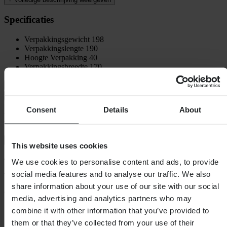
Specificaties
Verpakkingsgewicht
198
Verpakkingslengte
190
Hoogte Verpakking
40
Verpakkingsbreedte
170
Verzending & retouren
Veiligheidsinformatie
Consent
Details
About
Klantenbeoordelingen (50)
Toon alleen lokale reviews
This website uses cookies
4.74
van de 5
We use cookies to personalise content and ads, to provide
social media features and to analyse our traffic. We also
share information about your use of our site with our social
Gebaseerd op 50 beoordelingen
media, advertising and analytics partners who may
5
combine it with other information that you’ve provided to
39
them or that they’ve collected from your use of their