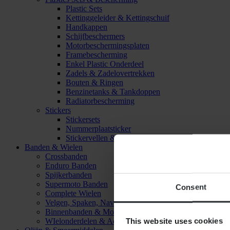
Plastic Sets
Kettinggeleider & Kettingschuif
Handkappen
Schijfbeschermers
Motorbeschermingsplaten
Framebescherming
Enkel Plastic Onderdeel
Zadels & Zadelovertrekken
Bouten & Ringen
Benzinetanks & Tankdoppen
Radiatorbescherming
Stickers
Stickersets
Nummerplaatsticker
Stickervellen & Stickers
Banden & Wielen
Crossbanden
Enduro Banden
Spijkerbanden
Supermoto Banden
Consent
Complete Wielen
Velgen, Spaken, Naven & Lagers
Binnenbanden & Mousses
This website uses cookies
WIelonderdelen & Accessoires