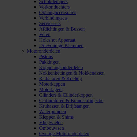
Schokdempers
Vorkontluchters
Ophangaccessoires
Verbindingsets
Servicesets
Afdichtingen & Bussen
Veren
Holeshot Apparaat
Drievoudige Klemmen
Motoronderdelen
Pistons
Pakkingen
Koppelingsonderdelen
Nokkenkettingen & Nokkenassen
Radiatoren & Koeling
Motorkappen
Motorlagers
Cilinders & Cilinderkoppen
Carburatoren & Brandstofinjectie
Krukassen & Drijfstangen
Waterpompen
Kleppen & Shims
Vliegwielen
Ombouwsets
Overige Motoronderdelen