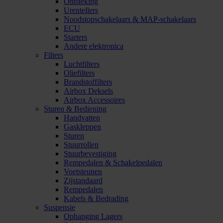
Ontsteking
Urentellers
Noodstopschakelaars & MAP-schakelaars
ECU
Starters
Andere elektronica
Filters
Luchtfilters
Oliefilters
Brandstoffilters
Airbox Deksels
Airbox Accessoires
Sturen & Bediening
Handvatten
Gaskleppen
Sturen
Stuurrollen
Stuurbevestiging
Rempedalen & Schakelpedalen
Voetsteunen
Zijstandaard
Rempedalen
Kabels & Bedrading
Suspensie
Ophanging Lagers