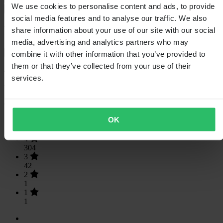
We use cookies to personalise content and ads, to provide
Veiligheidsinformatie
social media features and to analyse our traffic. We also
Klantenbeoordelingen (2262)
share information about your use of our site with our social
media, advertising and analytics partners who may
Toon alleen lokale reviews
combine it with other information that you’ve provided to
them or that they’ve collected from your use of their
4.83
van de 5
services.
Gebaseerd op 2262 beoordelingen
OK
5
1914
4
304
3
42
2
1
1
1