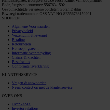
Handelsregister: Bolagsverket/Zweedse Kamer van Koophandel
Bedrijfsregistratienummer: 556763-1592
Gevolmachtigde vertegenwoordiger: Göran Dahlin
Btw-registratienummer: OSS VAT NO SE556763159201
SHOPPEN
Algemene Voorwaarden
Privacybeleid
Verzending & levering
Betaling
Retourneren
Herroepingsrecht
Informatie over recycling
Claims & klachten
Bestelstatus
Conformiteitsverklaring
KLANTENSERVICE
Vragen & antwoorden
Neem contact op met de klantenservice
OVER ONS
Over 24MX
Investor relations