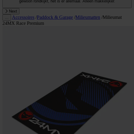
gewoon rondkijkt, het is er allemaal. Alleen makkelijker.
Next
Accessoires
/
Paddock & Garage
/
Milieumatten
/
Milieumat
…
24MX Race Premium