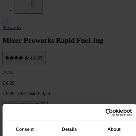
Proworks
Mixer Proworks Rapid Fuel Jug
4.9 (35)
-37%
€ 6,29
€ 9,99
Je bespaart € 3,70
Laagsteprijsgarantie
Op voorraad
125ml
Consent
Details
About