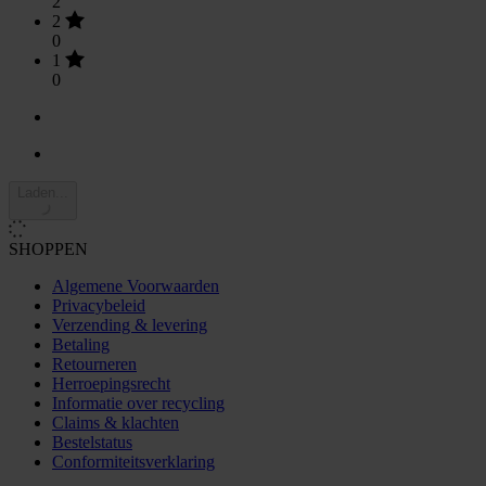
2
2
0
1
0
Laden...
SHOPPEN
Algemene Voorwaarden
Privacybeleid
Verzending & levering
Betaling
Retourneren
Herroepingsrecht
Informatie over recycling
Claims & klachten
Bestelstatus
Conformiteitsverklaring