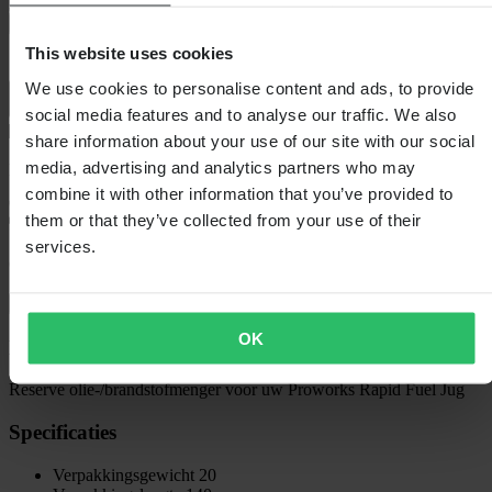
125ml
In winkelwagen
This website uses cookies
We use cookies to personalise content and ads, to provide
social media features and to analyse our traffic. We also
share information about your use of our site with our social
media, advertising and analytics partners who may
Bezorging: 5–9 werkdagen
combine it with other information that you’ve provided to
them or that they’ve collected from your use of their
services.
60 dagen retourrecht
Bekijk retourvoorwaarden
OK
Beschrijving
Reserve olie-/brandstofmenger voor uw Proworks Rapid Fuel Jug
Specificaties
Verpakkingsgewicht
20