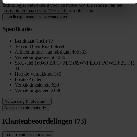
technologie, ontwikkeld voor de motor GP. De randen van het
loopvlak, gemaakt van 20% zachter rubber dan
+
Volledige beschrijving weergeven
Specificaties
Bandmaat (Inch)
17
Terrein
Open Road Street
Artikelnummer van fabrikant
405333
Verpakkingsgewicht
4000
SKU-titel
160/60 ZR 17 M/C (69W) PILOT POWER 2CT R
TL
Hoogte Verpakking
160
Positie
Achter
Verpakkingslengte
630
Verpakkingsbreedte
630
Verzending & retouren
Veiligheidsinformatie
Klantenbeoordelingen (73)
Toon alleen lokale reviews