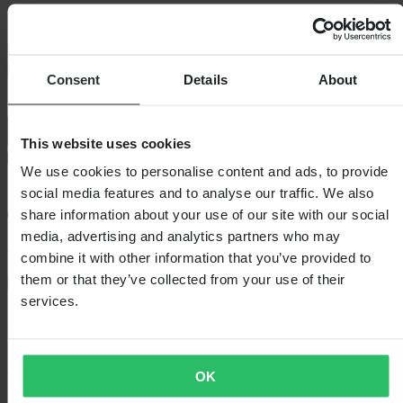
160/60 ZR 17 M/C (69W) PILOT POWER 2CT R TL
160/60 ZR 17 M/C (69W) PILOT POWER 2CT R TL
In winkelwagen
Consent
Details
About
This website uses cookies
We use cookies to personalise content and ads, to provide
Bezorging: 5–9 werkdagen
social media features and to analyse our traffic. We also
share information about your use of our site with our social
media, advertising and analytics partners who may
60 dagen retourrecht
combine it with other information that you’ve provided to
them or that they’ve collected from your use of their
Bekijk retourvoorwaarden
services.
Beschrijving
LET OP: Het product bevat één ENKELE band. Selecteer de
afmetingen voor voor- of achterband in het scrollmenu.
OK
De Pilot Power 2CT van Michelin is een band die is gebaseerd op