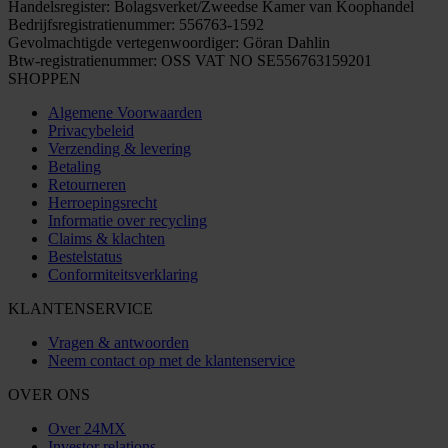
Handelsregister: Bolagsverket/Zweedse Kamer van Koophandel
Bedrijfsregistratienummer: 556763-1592
Gevolmachtigde vertegenwoordiger: Göran Dahlin
Btw-registratienummer: OSS VAT NO SE556763159201
SHOPPEN
Algemene Voorwaarden
Privacybeleid
Verzending & levering
Betaling
Retourneren
Herroepingsrecht
Informatie over recycling
Claims & klachten
Bestelstatus
Conformiteitsverklaring
KLANTENSERVICE
Vragen & antwoorden
Neem contact op met de klantenservice
OVER ONS
Over 24MX
Investor relations