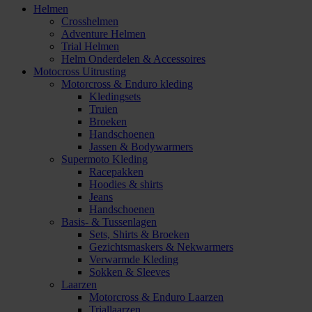
Helmen
Crosshelmen
Adventure Helmen
Trial Helmen
Helm Onderdelen & Accessoires
Motocross Uitrusting
Motorcross & Enduro kleding
Kledingsets
Truien
Broeken
Handschoenen
Jassen & Bodywarmers
Supermoto Kleding
Racepakken
Hoodies & shirts
Jeans
Handschoenen
Basis- & Tussenlagen
Sets, Shirts & Broeken
Gezichtsmaskers & Nekwarmers
Verwarmde Kleding
Sokken & Sleeves
Laarzen
Motorcross & Enduro Laarzen
Triallaarzen