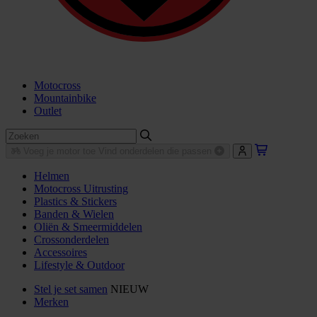
Motocross
Mountainbike
Outlet
Voeg je motor toe
Vind onderdelen die passen
Helmen
Motocross Uitrusting
Plastics & Stickers
Banden & Wielen
Oliën & Smeermiddelen
Crossonderdelen
Accessoires
Lifestyle & Outdoor
Stel je set samen
NIEUW
Merken