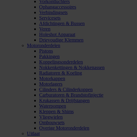
Vorkontluchters
Ophangaccessoires
Verbindingsets
Servicesets
Afdichtingen & Bussen
Veren
Holeshot Apparaat
Drievoudige Klemmen
Motoronderdelen
Pistons
Pakkingen
Koppelingsonderdelen
Nokkenkettingen & Nokkenassen
Radiatoren & Koeling
Motorkappen
Motorlagers
Cilinders & Cilinderkoppen
Carburatoren & Brandstofinjectie
Krukassen & Drijfstangen
Waterpompen
Kleppen & Shims
Vliegwielen
Ombouwsets
Overige Motoronderdelen
Uitlaat