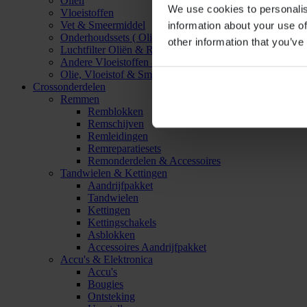
Oliën
We use cookies to personalis
Vloeistoffen
Vet & Smeermiddel
information about your use of
Onderhoudssets ( Olie & Filter)
other information that you’ve
Luchtfilter Oliën & Reinigers
Andere Vloeistoffen & Smeermiddelen
Olie, Vloeistof & Smeermiddel Accessoires
Crossonderdelen
Remmen
Remblokken
Remschijven
Remleidingen
Remreparatiesets
Remonderdelen & Accessoires
Tandwielen & Kettingen
Aandrijfpakket
Tandwielen
Kettingen
Kettingschakels
Asblokken
Accessoires Aandrijfpakket
Accu's & Elektronica
Accu's
Bougies
Ontsteking