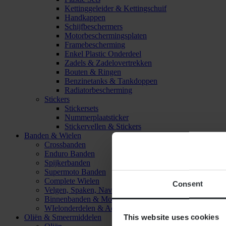
Kettinggeleider & Kettingschuif
Handkappen
Schijfbeschermers
Motorbeschermingsplaten
Framebescherming
Enkel Plastic Onderdeel
Zadels & Zadelovertrekken
Bouten & Ringen
Benzinetanks & Tankdoppen
Radiatorbescherming
Stickers
Stickersets
Nummerplaatsticker
Stickervellen & Stickers
Banden & Wielen
Crossbanden
Enduro Banden
Spijkerbanden
Supermoto Banden
Complete Wielen
Consent
Velgen, Spaken, Naven & Lagers
Binnenbanden & Mousses
WIelonderdelen & Accessoires
This website uses cookies
Oliën & Smeermiddelen