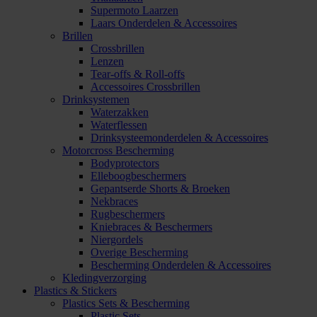
Supermoto Laarzen
Laars Onderdelen & Accessoires
Brillen
Crossbrillen
Lenzen
Tear-offs & Roll-offs
Accessoires Crossbrillen
Drinksystemen
Waterzakken
Waterflessen
Drinksysteemonderdelen & Accessoires
Motorcross Bescherming
Bodyprotectors
Elleboogbeschermers
Gepantserde Shorts & Broeken
Nekbraces
Rugbeschermers
Kniebraces & Beschermers
Niergordels
Overige Bescherming
Bescherming Onderdelen & Accessoires
Kledingverzorging
Plastics & Stickers
Plastics Sets & Bescherming
Plastic Sets