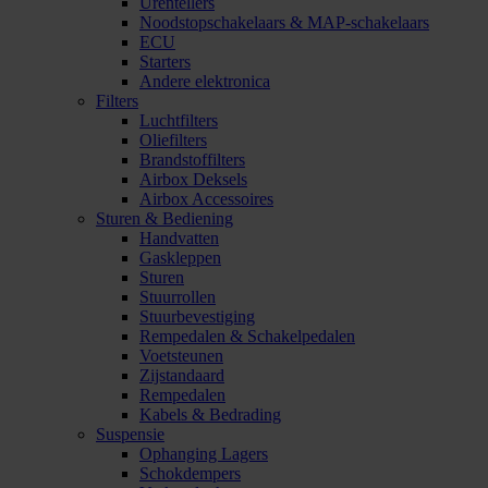
Urentellers
Noodstopschakelaars & MAP-schakelaars
ECU
Starters
Andere elektronica
Filters
Luchtfilters
Oliefilters
Brandstoffilters
Airbox Deksels
Airbox Accessoires
Sturen & Bediening
Handvatten
Gaskleppen
Sturen
Stuurrollen
Stuurbevestiging
Rempedalen & Schakelpedalen
Voetsteunen
Zijstandaard
Rempedalen
Kabels & Bedrading
Suspensie
Ophanging Lagers
Schokdempers