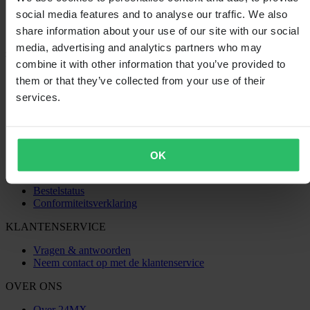
social media features and to analyse our traffic. We also
share information about your use of our site with our social
media, advertising and analytics partners who may
combine it with other information that you’ve provided to
SHOPPEN
them or that they’ve collected from your use of their
Algemene Voorwaarden
services.
Privacybeleid
Verzending & levering
Betaling
Retourneren
Herroepingsrecht
OK
Informatie over recycling
Claims & klachten
Bestelstatus
Conformiteitsverklaring
KLANTENSERVICE
Vragen & antwoorden
Neem contact op met de klantenservice
OVER ONS
Over 24MX