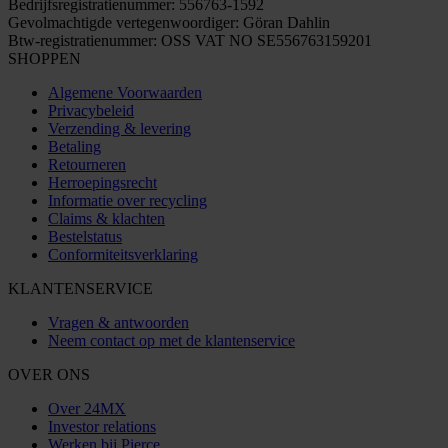
Bedrijfsregistratienummer: 556763-1592
Gevolmachtigde vertegenwoordiger: Göran Dahlin
Btw-registratienummer: OSS VAT NO SE556763159201
SHOPPEN
Algemene Voorwaarden
Privacybeleid
Verzending & levering
Betaling
Retourneren
Herroepingsrecht
Informatie over recycling
Claims & klachten
Bestelstatus
Conformiteitsverklaring
KLANTENSERVICE
Vragen & antwoorden
Neem contact op met de klantenservice
OVER ONS
Over 24MX
Investor relations
Werken bij Pierce