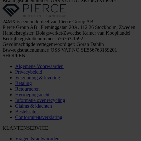
Btw-registratienummer: OSS VAT NO SE556763159201
24MX is een onderdeel van Pierce Group AB
Pierce Group AB | Fleminggatan 20A, 112 26 Stockholm, Zweden
Handelsregister: Bolagsverket/Zweedse Kamer van Koophandel
Bedrijfsregistratienummer: 556763-1592
Gevolmachtigde vertegenwoordiger: Göran Dahlin
Btw-registratienummer: OSS VAT NO SE556763159201
SHOPPEN
Algemene Voorwaarden
Privacybeleid
Verzending & levering
Betaling
Retourneren
Herroepingsrecht
Informatie over recycling
Claims & klachten
Bestelstatus
Conformiteitsverklaring
KLANTENSERVICE
Vragen & antwoorden