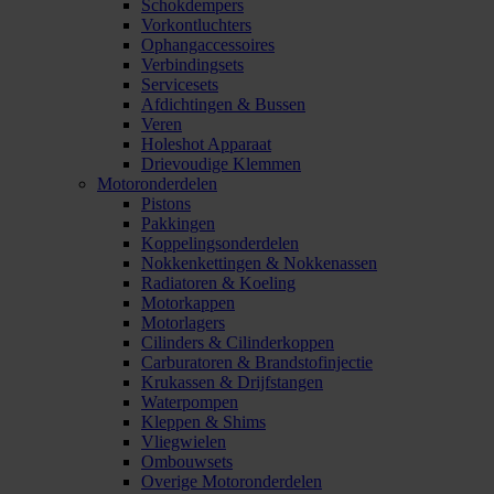
Schokdempers
Vorkontluchters
Ophangaccessoires
Verbindingsets
Servicesets
Afdichtingen & Bussen
Veren
Holeshot Apparaat
Drievoudige Klemmen
Motoronderdelen
Pistons
Pakkingen
Koppelingsonderdelen
Nokkenkettingen & Nokkenassen
Radiatoren & Koeling
Motorkappen
Motorlagers
Cilinders & Cilinderkoppen
Carburatoren & Brandstofinjectie
Krukassen & Drijfstangen
Waterpompen
Kleppen & Shims
Vliegwielen
Ombouwsets
Overige Motoronderdelen