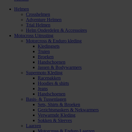
Helmen
Crosshelmen
Adventure Helmen
Trial Helmen
Helm Onderdelen & Accessoires
Motocross Uitrusting
Motorcross & Enduro kleding
Kledingsets
Truien
Broeken
Handschoenen
Jassen & Bodywarmers
Supermoto Kleding
Racepakken
Hoodies & shirts
Jeans
Handschoenen
Basis- & Tussenlagen
Sets, Shirts & Broeken
Gezichtsmaskers & Nekwarmers
Verwarmde Kleding
Sokken & Sleeves
Laarzen
Motorcross & Enduro Laarzen