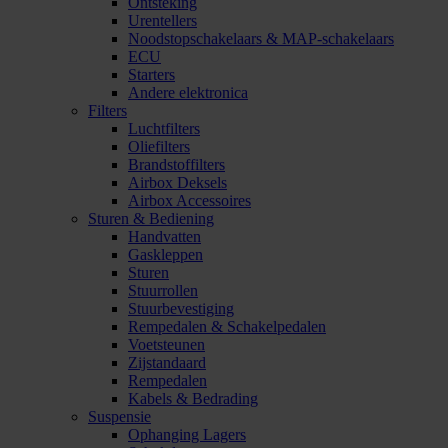
Ontsteking
Urentellers
Noodstopschakelaars & MAP-schakelaars
ECU
Starters
Andere elektronica
Filters
Luchtfilters
Oliefilters
Brandstoffilters
Airbox Deksels
Airbox Accessoires
Sturen & Bediening
Handvatten
Gaskleppen
Sturen
Stuurrollen
Stuurbevestiging
Rempedalen & Schakelpedalen
Voetsteunen
Zijstandaard
Rempedalen
Kabels & Bedrading
Suspensie
Ophanging Lagers