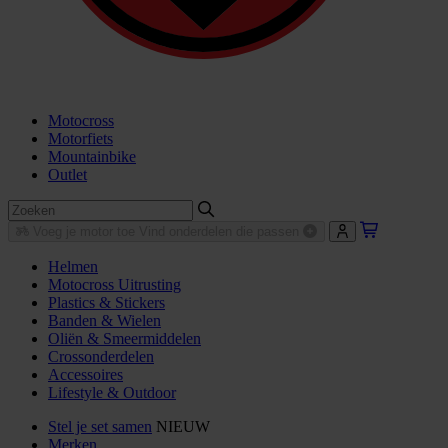
Motocross
Motorfiets
Mountainbike
Outlet
Voeg je motor toe
Vind onderdelen die passen
Helmen
Motocross Uitrusting
Plastics & Stickers
Banden & Wielen
Oliën & Smeermiddelen
Crossonderdelen
Accessoires
Lifestyle & Outdoor
Stel je set samen
NIEUW
Merken