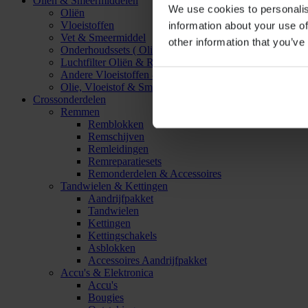
Oliën & Smeermiddelen
We use cookies to personalis
Oliën
Vloeistoffen
information about your use of
Vet & Smeermiddel
other information that you’ve
Onderhoudssets ( Olie & Filter)
Luchtfilter Oliën & Reinigers
Andere Vloeistoffen & Smeermiddelen
Olie, Vloeistof & Smeermiddel Accessoires
Crossonderdelen
Remmen
Remblokken
Remschijven
Remleidingen
Remreparatiesets
Remonderdelen & Accessoires
Tandwielen & Kettingen
Aandrijfpakket
Tandwielen
Kettingen
Kettingschakels
Asblokken
Accessoires Aandrijfpakket
Accu's & Elektronica
Accu's
Bougies