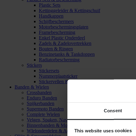
Plastic Sets
Kettinggeleider & Kettingschuif
Handkappen
Schijfbeschermers
Motorbeschermingsplaten
Framebescherming
Enkel Plastic Onderdeel
Zadels & Zadelovertrekken
Bouten & Ringen
Benzinetanks & Tankdoppen
Radiatorbescherming
Stickers
Stickersets
Nummerplaatsticker
Stickervellen & Stickers
Banden & Wielen
Crossbanden
Enduro Banden
Spijkerbanden
Supermoto Banden
Consent
Complete Wielen
Velgen, Spaken, Naven & Lagers
Binnenbanden & Mousses
This website uses cookies
WIelonderdelen & Accessoires