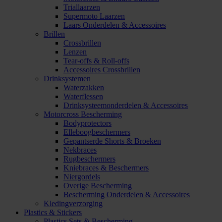
Triallaarzen
Supermoto Laarzen
Laars Onderdelen & Accessoires
Brillen
Crossbrillen
Lenzen
Tear-offs & Roll-offs
Accessoires Crossbrillen
Drinksystemen
Waterzakken
Waterflessen
Drinksysteemonderdelen & Accessoires
Motorcross Bescherming
Bodyprotectors
Elleboogbeschermers
Gepantserde Shorts & Broeken
Nekbraces
Rugbeschermers
Kniebraces & Beschermers
Niergordels
Overige Bescherming
Bescherming Onderdelen & Accessoires
Kledingverzorging
Plastics & Stickers
Plastics Sets & Bescherming