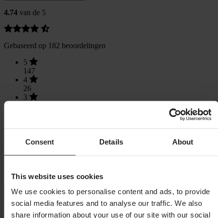
4.74
van de 5
Gebaseerd op 182 beoordelingen
5
147
4
26
3
7
2
1
1
1
Consent
Details
About
This website uses cookies
We use cookies to personalise content and ads, to provide
Laden...
social media features and to analyse our traffic. We also
share information about your use of our site with our social
SHOPPEN