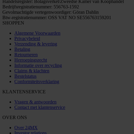
Handelsregister: Bolagsverket/Zweedse Kamer van Koophandel
Bedrijfsregistratienummer: 556763-1592
Gevolmachtigde vertegenwoordiger: Göran Dahlin
Btw-registratienummer: OSS VAT NO SE556763159201
SHOPPEN
Algemene Voorwaarden
Privacybeleid
Verzending & levering
Betaling
Retourneren
Herroepingsrecht
Informatie over recycling
Claims & klachten
Bestelstatus
Conformiteitsverklaring
KLANTENSERVICE
Vragen & antwoorden
Contact met klantenservice
OVER ONS
Over 24MX
Investor relations