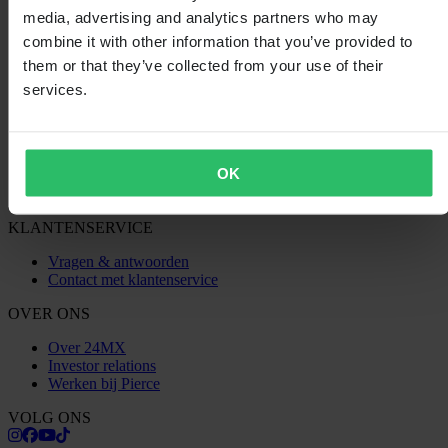
media, advertising and analytics partners who may
Algemene Voorwaarden
combine it with other information that you’ve provided to
Privacybeleid
them or that they’ve collected from your use of their
Verzending & levering
Betaling
services.
Retourneren
Herroepingsrecht
Informatie over recycling
Claims & klachten
OK
Bestelstatus
Conformiteitsverklaring
KLANTENSERVICE
Vragen & antwoorden
Contact met klantenservice
OVER ONS
Over 24MX
Investor relations
Werken bij Pierce
VOLG ONS