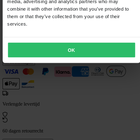
media, advertising and analytics partners who may
€ 8,49
combine it with other information that you’ve provided to
€ 9,99
Je bespaart € 1,50
them or that they’ve collected from your use of their
Laagsteprijsgarantie
services.
Beperkte voorraad - nog maar 10 over
Kleur:
Zwart
OK
Maattabel
In winkelwagen
Verlengde levertijd
60 dagen retourrecht