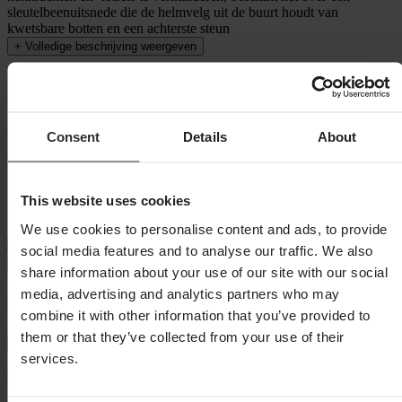
sleutelbeenuitsnede die de helmvelg uit de buurt houdt van
kwetsbare botten en een achterste steun
+
Volledige beschrijving weergeven
Specificaties
Verpakkingsgewicht
1132
Kleur
Oranje
Consent
Details
About
Certificering
(EU) 2016/425
Verpakkingslengte
415
Artikelnummer van fabrikant
1026010360
Hoogte Verpakking
115
This website uses cookies
Verpakkingsbreedte
285
We use cookies to personalise content and ads, to provide
Verzending & retouren
social media features and to analyse our traffic. We also
Veiligheidsinformatie
share information about your use of our site with our social
media, advertising and analytics partners who may
Klantenbeoordelingen (0)
combine it with other information that you’ve provided to
them or that they’ve collected from your use of their
Toon alleen lokale reviews
services.
0
van de 5