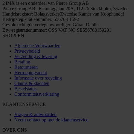
24MX is een onderdeel van Pierce Group AB
Pierce Group AB | Fleminggatan 20A, 112 26 Stockholm, Zweden
Handelsregister: Bolagsverket/Zweedse Kamer van Koophandel
Bedrijfsregistratienummer: 556763-1592
Gevolmachtigde vertegenwoordiger: Göran Dahlin
Btw-registratienummer: OSS VAT NO SE556763159201
SHOPPEN
Algemene Voorwaarden
Privacybeleid
Verzending & levering
Betaling
Retourneren
Herroepingsrecht
Informatie over recycling
Claims & klachten
Bestelstatus
Conformiteitsverklaring
KLANTENSERVICE
Vragen & antwoorden
Neem contact op met de klantenservice
OVER ONS