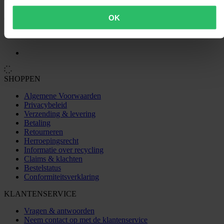
OK
Gebaseerd op 0 beoordelingen
SHOPPEN
Algemene Voorwaarden
Privacybeleid
Verzending & levering
Betaling
Retourneren
Herroepingsrecht
Informatie over recycling
Claims & klachten
Bestelstatus
Conformiteitsverklaring
KLANTENSERVICE
Vragen & antwoorden
Neem contact op met de klantenservice