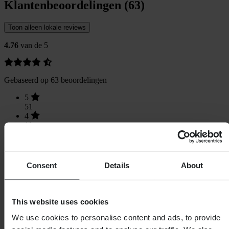
Klantenbeoordelingen (63)
Toon alleen lokale reviews
4.76
van de 5
Gebaseerd op 63 beoordelingen
5
51
4
11
3
0
2
0
Consent
Details
About
1
1
This website uses cookies
We use cookies to personalise content and ads, to provide