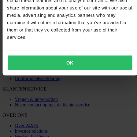
social media features and to analyse our traffic. We also
Laden...
share information about your use of our site with our social
media, advertising and analytics partners who may
SHOPPEN
combine it with other information that you’ve provided to
Algemene Voorwaarden
them or that they’ve collected from your use of their
Privacybeleid
services.
Verzending & levering
Betaling
Retourneren
Herroepingsrecht
Informatie over recycling
OK
Claims & klachten
Bestelstatus
Conformiteitsverklaring
KLANTENSERVICE
Vragen & antwoorden
Neem contact op met de klantenservice
OVER ONS
Over 24MX
Investor relations
Werken bij Pierce