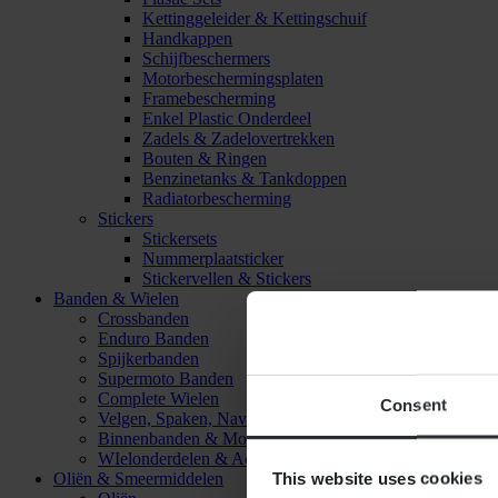
Kettinggeleider & Kettingschuif
Handkappen
Schijfbeschermers
Motorbeschermingsplaten
Framebescherming
Enkel Plastic Onderdeel
Zadels & Zadelovertrekken
Bouten & Ringen
Benzinetanks & Tankdoppen
Radiatorbescherming
Stickers
Stickersets
Nummerplaatsticker
Stickervellen & Stickers
Banden & Wielen
Crossbanden
Enduro Banden
Spijkerbanden
Supermoto Banden
Complete Wielen
Consent
Velgen, Spaken, Naven & Lagers
Binnenbanden & Mousses
WIelonderdelen & Accessoires
This website uses cookies
Oliën & Smeermiddelen