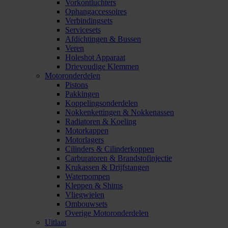
Vorkontluchters
Ophangaccessoires
Verbindingsets
Servicesets
Afdichtingen & Bussen
Veren
Holeshot Apparaat
Drievoudige Klemmen
Motoronderdelen
Pistons
Pakkingen
Koppelingsonderdelen
Nokkenkettingen & Nokkenassen
Radiatoren & Koeling
Motorkappen
Motorlagers
Cilinders & Cilinderkoppen
Carburatoren & Brandstofinjectie
Krukassen & Drijfstangen
Waterpompen
Kleppen & Shims
Vliegwielen
Ombouwsets
Overige Motoronderdelen
Uitlaat