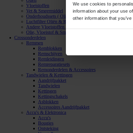
Oliën
We use cookies to personalis
Vloeistoffen
Vet & Smeermiddel
information about your use of
Onderhoudssets ( Olie & Filter)
other information that you’ve
Luchtfilter Oliën & Reinigers
Andere Vloeistoffen & Smeermiddelen
Olie, Vloeistof & Smeermiddel Accessoires
Crossonderdelen
Remmen
Remblokken
Remschijven
Remleidingen
Remreparatiesets
Remonderdelen & Accessoires
Tandwielen & Kettingen
Aandrijfpakket
Tandwielen
Kettingen
Kettingschakels
Asblokken
Accessoires Aandrijfpakket
Accu's & Elektronica
Accu's
Bougies
Ontsteking