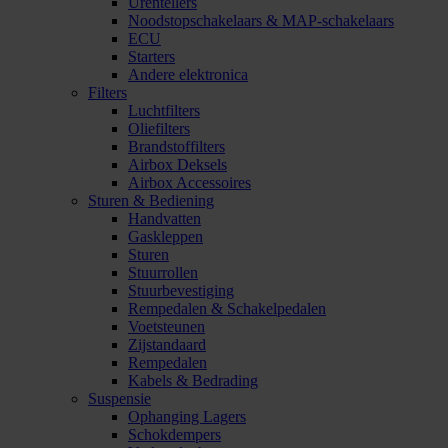
Urentellers
Noodstopschakelaars & MAP-schakelaars
ECU
Starters
Andere elektronica
Filters
Luchtfilters
Oliefilters
Brandstoffilters
Airbox Deksels
Airbox Accessoires
Sturen & Bediening
Handvatten
Gaskleppen
Sturen
Stuurrollen
Stuurbevestiging
Rempedalen & Schakelpedalen
Voetsteunen
Zijstandaard
Rempedalen
Kabels & Bedrading
Suspensie
Ophanging Lagers
Schokdempers