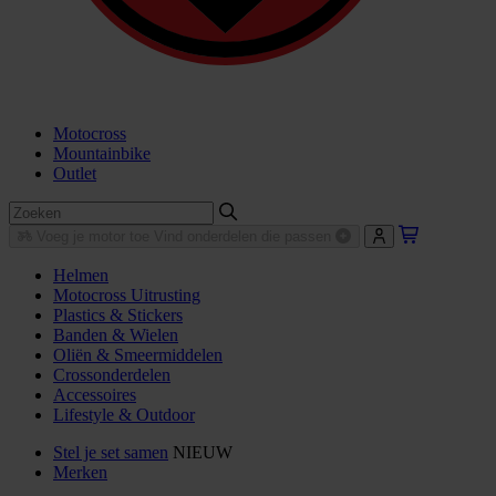
Motocross
Mountainbike
Outlet
Voeg je motor toe
Vind onderdelen die passen
Helmen
Motocross Uitrusting
Plastics & Stickers
Banden & Wielen
Oliën & Smeermiddelen
Crossonderdelen
Accessoires
Lifestyle & Outdoor
Stel je set samen
NIEUW
Merken