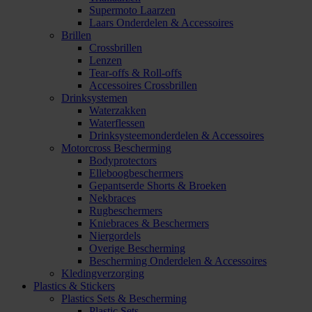
Supermoto Laarzen
Laars Onderdelen & Accessoires
Brillen
Crossbrillen
Lenzen
Tear-offs & Roll-offs
Accessoires Crossbrillen
Drinksystemen
Waterzakken
Waterflessen
Drinksysteemonderdelen & Accessoires
Motorcross Bescherming
Bodyprotectors
Elleboogbeschermers
Gepantserde Shorts & Broeken
Nekbraces
Rugbeschermers
Kniebraces & Beschermers
Niergordels
Overige Bescherming
Bescherming Onderdelen & Accessoires
Kledingverzorging
Plastics & Stickers
Plastics Sets & Bescherming
Plastic Sets