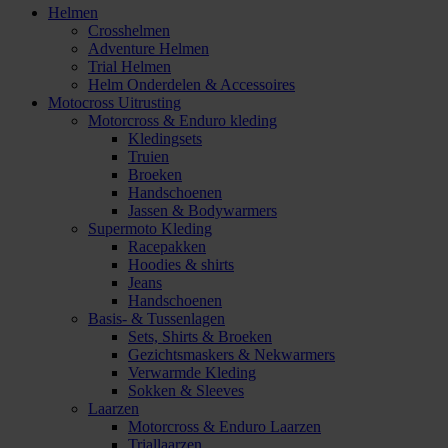
Helmen
Crosshelmen
Adventure Helmen
Trial Helmen
Helm Onderdelen & Accessoires
Motocross Uitrusting
Motorcross & Enduro kleding
Kledingsets
Truien
Broeken
Handschoenen
Jassen & Bodywarmers
Supermoto Kleding
Racepakken
Hoodies & shirts
Jeans
Handschoenen
Basis- & Tussenlagen
Sets, Shirts & Broeken
Gezichtsmaskers & Nekwarmers
Verwarmde Kleding
Sokken & Sleeves
Laarzen
Motorcross & Enduro Laarzen
Triallaarzen