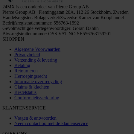
24MX is een onderdeel van Pierce Group AB
Pierce Group AB | Fleminggatan 20A, 112 26 Stockholm, Zweden
Handelsregister: Bolagsverket/Zweedse Kamer van Koophandel
Bedrijfsregistratienummer: 556763-1592
Gevolmachtigde vertegenwoordiger: Göran Dahlin
Btw-registratienummer: OSS VAT NO SE556763159201
SHOPPEN
Algemene Voorwaarden
Privacybeleid
Verzending & levering
Betaling
Retourneren
Herroepingsrecht
Informatie over recycling
Claims & klachten
Bestelstatus
Conformiteitsverklaring
KLANTENSERVICE
Vragen & antwoorden
Neem contact op met de klantenservice
OVER ONS