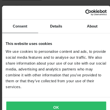
Beschrijving
Hier heb je een heel betaalbare onderhoud-set voor je K&N-filter!
Het grootste voordeel met een luchtfilter van K&N is dat men deze
Consent
Details
About
zonder problemen kan wassen. Deze set bevat een fles Power Kleen
(reiniging) en een fles olie die de gebruikte filter als nieuw maakt.
De olie is
This website uses cookies
+
Volledige beschrijving weergeven
We use cookies to personalise content and ads, to provide
Specificaties
social media features and to analyse our traffic. We also
share information about your use of our site with our social
Verpakkingsgewicht
700
Verpakkingslengte
225
media, advertising and analytics partners who may
Artikelnummer van fabrikant
99-5000EU
combine it with other information that you’ve provided to
SKU-titel
Spray
them or that they’ve collected from your use of their
Hoogte Verpakking
65
Verpakkingsbreedte
115
services.
Verzending & retouren
Veiligheidsinformatie
OK