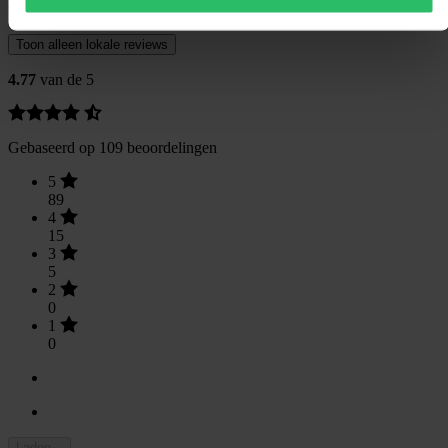
Klantenbeoordelingen (109)
Toon alleen lokale reviews
4.77
van de 5
Gebaseerd op 109 beoordelingen
5
89
4
15
3
5
2
0
1
0
Laden...