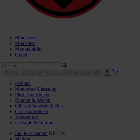
Motocross
Motorfiets
Mountainbike
Outlet
Voeg je motor toe
Vind onderdelen die passen
Helmen
Motocross Uitrusting
Plastics & Stickers
Banden & Wielen
Oliën & Smeermiddelen
Crossonderdelen
Accessoires
Lifestyle & Outdoor
Stel je set samen
NIEUW
Merken