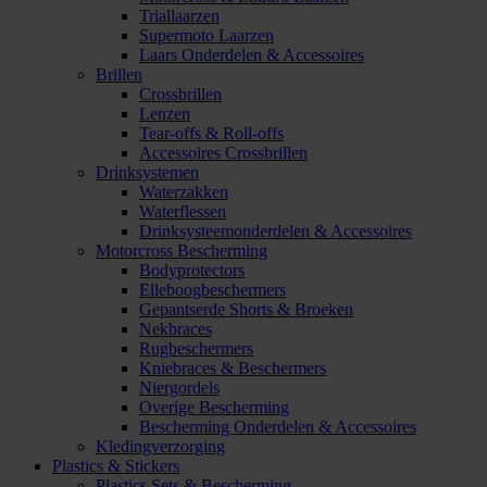
Triallaarzen
Supermoto Laarzen
Laars Onderdelen & Accessoires
Brillen
Crossbrillen
Lenzen
Tear-offs & Roll-offs
Accessoires Crossbrillen
Drinksystemen
Waterzakken
Waterflessen
Drinksysteemonderdelen & Accessoires
Motorcross Bescherming
Bodyprotectors
Elleboogbeschermers
Gepantserde Shorts & Broeken
Nekbraces
Rugbeschermers
Kniebraces & Beschermers
Niergordels
Overige Bescherming
Bescherming Onderdelen & Accessoires
Kledingverzorging
Plastics & Stickers
Plastics Sets & Bescherming