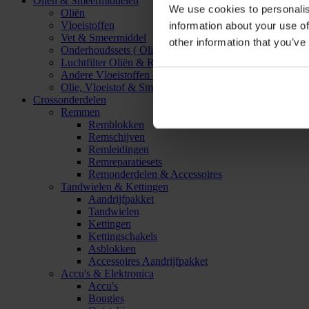
Oliën & Smeermiddelen
We use cookies to personalis
Oliën
Vloeistoffen
information about your use of
Vet & Smeermiddel
other information that you’ve
Onderhoudssets ( Olie & Filter)
Luchtfilter Oliën & Reinigers
Andere Vloeistoffen & Smeermiddelen
Olie, Vloeistof & Smeermiddel Accessoires
Crossonderdelen
Remmen
Remblokken
Remschijven
Remleidingen
Remreparatiesets
Remonderdelen & Accessoires
Tandwielen & Kettingen
Aandrijfpakket
Tandwielen
Kettingen
Kettingschakels
Asblokken
Accessoires Aandrijfpakket
Accu's & Elektronica
Accu's
Bougies