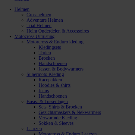
Helmen
Crosshelmen
Adventure Helmen
Trial Helmen
Helm Onderdelen & Accessoires
Motocross Uitrusting
Motorcross & Enduro kleding
Kledingsets
Truien
Broeken
Handschoenen
Jassen & Bodywarmers
Supermoto Kleding
Racepakken
Hoodies & shirts
Jeans
Handschoenen
Basis- & Tussenlagen
Sets, Shirts & Broeken
Gezichtsmaskers & Nekwarmers
Verwarmde Kleding
Sokken & Sleeves
Laarzen
Motorcross & Enduro Laarzen