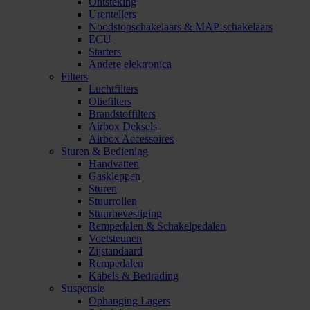
Ontsteking
Urentellers
Noodstopschakelaars & MAP-schakelaars
ECU
Starters
Andere elektronica
Filters
Luchtfilters
Oliefilters
Brandstoffilters
Airbox Deksels
Airbox Accessoires
Sturen & Bediening
Handvatten
Gaskleppen
Sturen
Stuurrollen
Stuurbevestiging
Rempedalen & Schakelpedalen
Voetsteunen
Zijstandaard
Rempedalen
Kabels & Bedrading
Suspensie
Ophanging Lagers