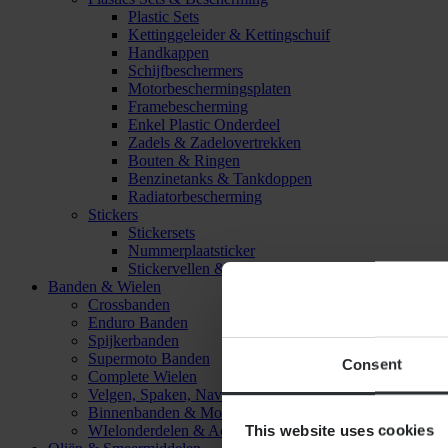
Plastic Sets
Kettinggeleider & Kettingschuif
Handkappen
Schijfbeschermers
Motorbeschermingsplaten
Framebescherming
Enkel Plastic Onderdeel
Zadels & Zadelovertrekken
Bouten & Ringen
Benzinetanks & Tankdoppen
Radiatorbescherming
Stickers
Stickersets
Nummerplaatsticker
Stickervellen & Stickers
Banden & Wielen
Crossbanden
Enduro Banden
Spijkerbanden
Supermoto Banden
Consent
Complete Wielen
Velgen, Spaken, Naven & Lagers
Binnenbanden & Mousses
This website uses cookies
WIelonderdelen & Accessoires