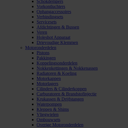
Schokdempers
Vorkontluchters
Ophangaccessoires
Verbindingsets
Servicesets
Afdichtingen & Bussen
Veren
Holeshot Apparaat
Drievoudige Klemmen
Motoronderdelen
Pistons
Pakkingen
Koppelingsonderdelen
Nokkenkettingen & Nokkenassen
Radiatoren & Koeling
Motorkappen
Motorlagers
Cilinders & Cilinderkoppen
Carburatoren & Brandstofinjectie
Krukassen & Drijfstangen
Waterpompen
Kleppen & Shims
Vliegwielen
Ombouwsets
Overige Motoronderdelen