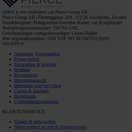
24MX is een onderdeel van Pierce Group AB
Pierce Group AB | Fleminggatan 20A, 112 26 Stockholm, Zweden
Handelsregister: Bolagsverket/Zweedse Kamer van Koophandel
Bedrijfsregistratienummer: 556763-1592
Gevolmachtigde vertegenwoordiger: Göran Dahlin
Btw-registratienummer: OSS VAT NO SE556763159201
SHOPPEN
Algemene Voorwaarden
Privacybeleid
Verzending & levering
Betaling
Retourneren
Herroepingsrecht
Informatie over recycling
Claims & klachten
Bestelstatus
Conformiteitsverklaring
KLANTENSERVICE
Vragen & antwoorden
Neem contact op met de klantenservice