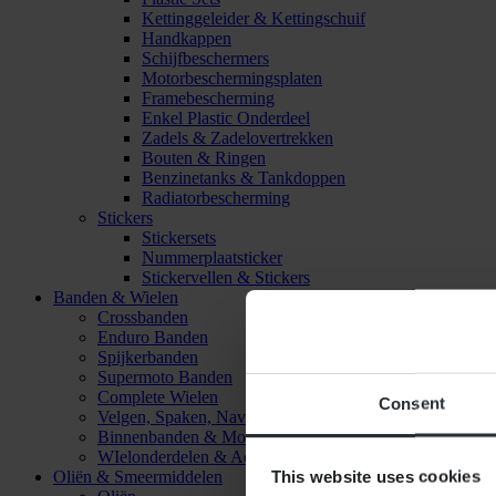
Kettinggeleider & Kettingschuif
Handkappen
Schijfbeschermers
Motorbeschermingsplaten
Framebescherming
Enkel Plastic Onderdeel
Zadels & Zadelovertrekken
Bouten & Ringen
Benzinetanks & Tankdoppen
Radiatorbescherming
Stickers
Stickersets
Nummerplaatsticker
Stickervellen & Stickers
Banden & Wielen
Crossbanden
Enduro Banden
Spijkerbanden
Supermoto Banden
Complete Wielen
Consent
Velgen, Spaken, Naven & Lagers
Binnenbanden & Mousses
WIelonderdelen & Accessoires
This website uses cookies
Oliën & Smeermiddelen