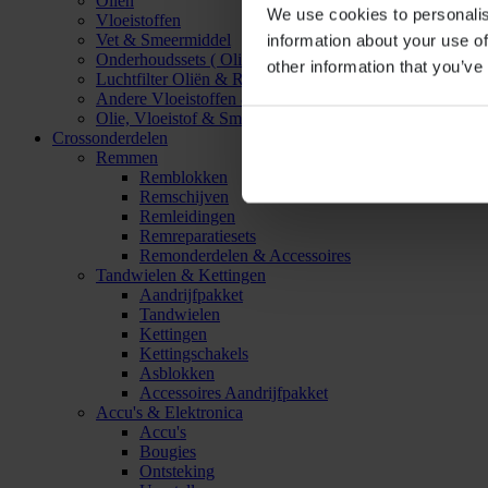
Oliën
We use cookies to personalis
Vloeistoffen
Vet & Smeermiddel
information about your use of
Onderhoudssets ( Olie & Filter)
other information that you’ve
Luchtfilter Oliën & Reinigers
Andere Vloeistoffen & Smeermiddelen
Olie, Vloeistof & Smeermiddel Accessoires
Crossonderdelen
Remmen
Remblokken
Remschijven
Remleidingen
Remreparatiesets
Remonderdelen & Accessoires
Tandwielen & Kettingen
Aandrijfpakket
Tandwielen
Kettingen
Kettingschakels
Asblokken
Accessoires Aandrijfpakket
Accu's & Elektronica
Accu's
Bougies
Ontsteking