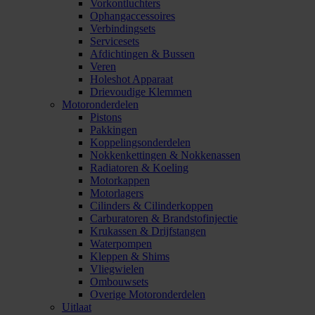
Vorkontluchters
Ophangaccessoires
Verbindingsets
Servicesets
Afdichtingen & Bussen
Veren
Holeshot Apparaat
Drievoudige Klemmen
Motoronderdelen
Pistons
Pakkingen
Koppelingsonderdelen
Nokkenkettingen & Nokkenassen
Radiatoren & Koeling
Motorkappen
Motorlagers
Cilinders & Cilinderkoppen
Carburatoren & Brandstofinjectie
Krukassen & Drijfstangen
Waterpompen
Kleppen & Shims
Vliegwielen
Ombouwsets
Overige Motoronderdelen
Uitlaat