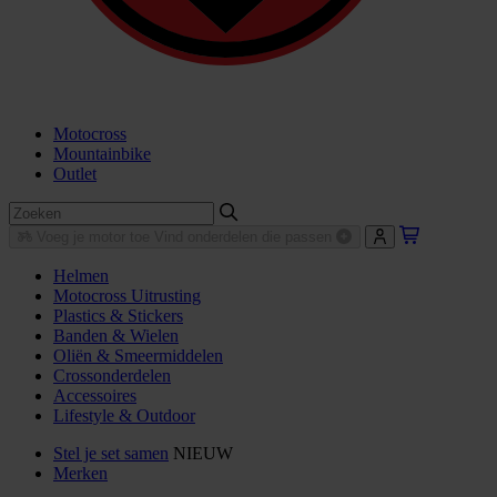
Motocross
Mountainbike
Outlet
Voeg je motor toe
Vind onderdelen die passen
Helmen
Motocross Uitrusting
Plastics & Stickers
Banden & Wielen
Oliën & Smeermiddelen
Crossonderdelen
Accessoires
Lifestyle & Outdoor
Stel je set samen
NIEUW
Merken