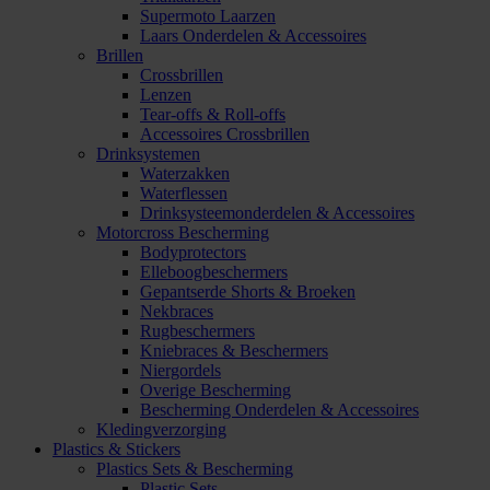
Supermoto Laarzen
Laars Onderdelen & Accessoires
Brillen
Crossbrillen
Lenzen
Tear-offs & Roll-offs
Accessoires Crossbrillen
Drinksystemen
Waterzakken
Waterflessen
Drinksysteemonderdelen & Accessoires
Motorcross Bescherming
Bodyprotectors
Elleboogbeschermers
Gepantserde Shorts & Broeken
Nekbraces
Rugbeschermers
Kniebraces & Beschermers
Niergordels
Overige Bescherming
Bescherming Onderdelen & Accessoires
Kledingverzorging
Plastics & Stickers
Plastics Sets & Bescherming
Plastic Sets