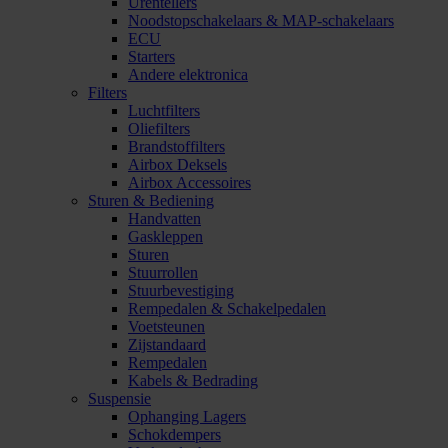
Urentellers
Noodstopschakelaars & MAP-schakelaars
ECU
Starters
Andere elektronica
Filters
Luchtfilters
Oliefilters
Brandstoffilters
Airbox Deksels
Airbox Accessoires
Sturen & Bediening
Handvatten
Gaskleppen
Sturen
Stuurrollen
Stuurbevestiging
Rempedalen & Schakelpedalen
Voetsteunen
Zijstandaard
Rempedalen
Kabels & Bedrading
Suspensie
Ophanging Lagers
Schokdempers