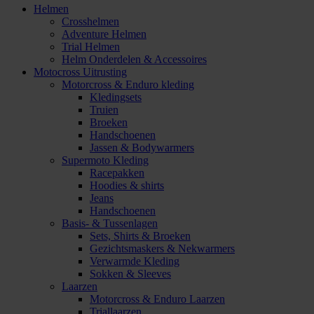
Helmen
Crosshelmen
Adventure Helmen
Trial Helmen
Helm Onderdelen & Accessoires
Motocross Uitrusting
Motorcross & Enduro kleding
Kledingsets
Truien
Broeken
Handschoenen
Jassen & Bodywarmers
Supermoto Kleding
Racepakken
Hoodies & shirts
Jeans
Handschoenen
Basis- & Tussenlagen
Sets, Shirts & Broeken
Gezichtsmaskers & Nekwarmers
Verwarmde Kleding
Sokken & Sleeves
Laarzen
Motorcross & Enduro Laarzen
Triallaarzen