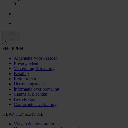
0
Laden...
SHOPPEN
Algemene Voorwaarden
Privacybeleid
Verzending & levering
Betaling
Retourneren
Herroepingsrecht
Informatie over recycling
Claims & klachten
Bestelstatus
Conformiteitsverklaring
KLANTENSERVICE
Vragen & antwoorden