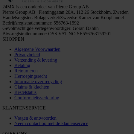
24MX is een onderdeel van Pierce Group AB
Pierce Group AB | Fleminggatan 20A, 112 26 Stockholm, Zweden
Handelsregister: Bolagsverket/Zweedse Kamer van Koophandel
Bedrijfsregistratienummer: 556763-1592
Gevolmachtigde vertegenwoordiger: Göran Dahlin
Btw-registratienummer: OSS VAT NO SE556763159201
SHOPPEN
Algemene Voorwaarden
Privacybeleid
Verzending & levering
Betaling
Retourneren
Herroepingsrecht
Informatie over recycling
Claims & klachten
Bestelstatus
Conformiteitsverklaring
KLANTENSERVICE
Vragen & antwoorden
Neem contact op met de klantenservice
OVER ONS