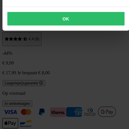
24MX
OK
Paraplu 24MX Auto Open Zwart
4.4 (9)
-44%
€ 9,99
€ 17,99
Je bespaart € 8,00
Laagsteprijsgarantie
Op voorraad
In winkelwagen