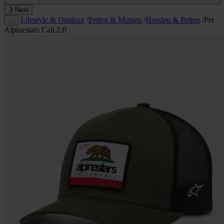
Next
Lifestyle & Outdoor
/
Petten & Mutsen
/
Hoeden & Petten
/
Pet
…
Alpinestars Cali 2.0