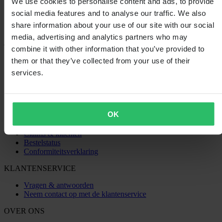
We use cookies to personalise content and ads, to provide
social media features and to analyse our traffic. We also
share information about your use of our site with our social
media, advertising and analytics partners who may
combine it with other information that you’ve provided to
SHOPPEN
them or that they’ve collected from your use of their
Algemene Voorwaarden
services.
Privacybeleid
Verzending & levering
Betaling
Retourneren
OK
Herroepingsrecht
Informatie over recycling
Claims & klachten
Bestelstatus
Conformiteitsverklaring
KLANTENSERVICE
Vragen & antwoorden
Neem contact op met de klantenservice
OVER ONS