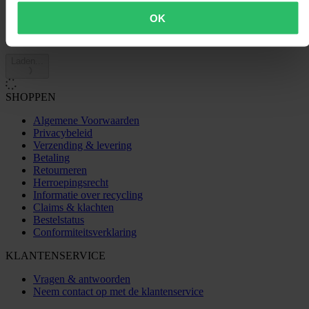
OK
Laden...
SHOPPEN
Algemene Voorwaarden
Privacybeleid
Verzending & levering
Betaling
Retourneren
Herroepingsrecht
Informatie over recycling
Claims & klachten
Bestelstatus
Conformiteitsverklaring
KLANTENSERVICE
Vragen & antwoorden
Neem contact op met de klantenservice