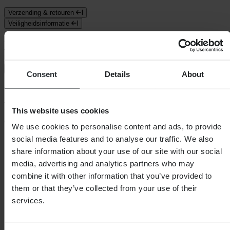
Verzending & retouren
Veiligheidsinformatie
Klantenbeoordelingen (9)
Toon alleen lokale reviews
Consent
Details
About
4.89
van de 5
This website uses cookies
Gebaseerd op 9 beoordelingen
We use cookies to personalise content and ads, to provide
social media features and to analyse our traffic. We also
5
8
share information about your use of our site with our social
4
media, advertising and analytics partners who may
1
combine it with other information that you’ve provided to
3
0
them or that they’ve collected from your use of their
2
services.
0
1
0