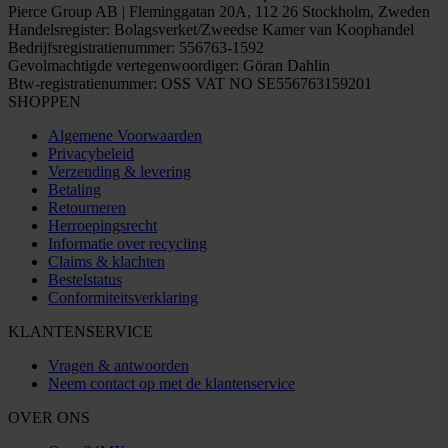
Pierce Group AB | Fleminggatan 20A, 112 26 Stockholm, Zweden
Handelsregister: Bolagsverket/Zweedse Kamer van Koophandel
Bedrijfsregistratienummer: 556763-1592
Gevolmachtigde vertegenwoordiger: Göran Dahlin
Btw-registratienummer: OSS VAT NO SE556763159201
SHOPPEN
Algemene Voorwaarden
Privacybeleid
Verzending & levering
Betaling
Retourneren
Herroepingsrecht
Informatie over recycling
Claims & klachten
Bestelstatus
Conformiteitsverklaring
KLANTENSERVICE
Vragen & antwoorden
Neem contact op met de klantenservice
OVER ONS