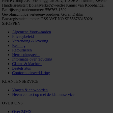
Pierce Group AB | Fleminggatan 20A, 112 26 Stockholm, Zweden
Handelsregister: Bolagsverket/Zweedse Kamer van Koophandel
Bedrijfsregistratienummer: 556763-1592
Gevolmachtigde vertegenwoordiger: Göran Dahlin
Btw-registratienummer: OSS VAT NO SE556763159201
SHOPPEN
Algemene Voorwaarden
Privacybeleid
Verzending & levering
Betaling
Retourneren
Herroepingsrecht
Informatie over recycling
Claims & klachten
Bestelstatus
Conformiteitsverklaring
KLANTENSERVICE
Vragen & antwoorden
Neem contact op met de klantenservice
OVER ONS
Over 24MX