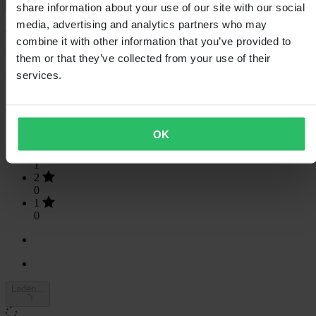
Toon alleen lokale reviews
share information about your use of our site with our social
media, advertising and analytics partners who may
4.38
van de 5
combine it with other information that you’ve provided to
them or that they’ve collected from your use of their
services.
Gebaseerd op 8 beoordelingen
5
4
4
OK
3
3
1
2
0
1
0
Laden...