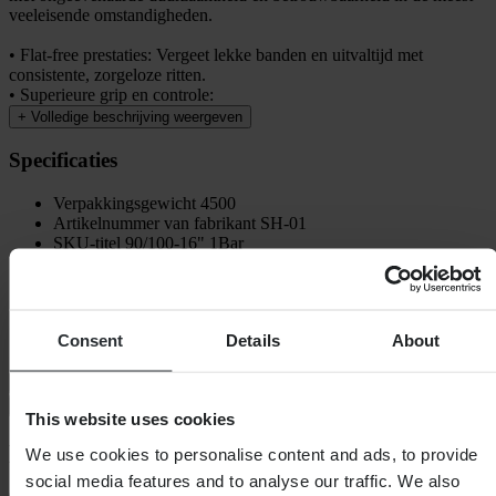
veeleisende omstandigheden.
• Flat-free prestaties: Vergeet lekke banden en uitvaltijd met
consistente, zorgeloze ritten.
• Superieure grip en controle:
+
Volledige beschrijving weergeven
Specificaties
Verpakkingsgewicht
4500
Artikelnummer van fabrikant
SH-01
SKU-titel
90/100-16" 1Bar
Hoogte Verpakking
100
Plaatsing
Achter
Positie
Achter
Verpakkingslengte
675
Consent
Details
About
Verpakkingsbreedte
675
Verzending & retouren
Veiligheidsinformatie
This website uses cookies
Klantenbeoordelingen (8)
We use cookies to personalise content and ads, to provide
social media features and to analyse our traffic. We also