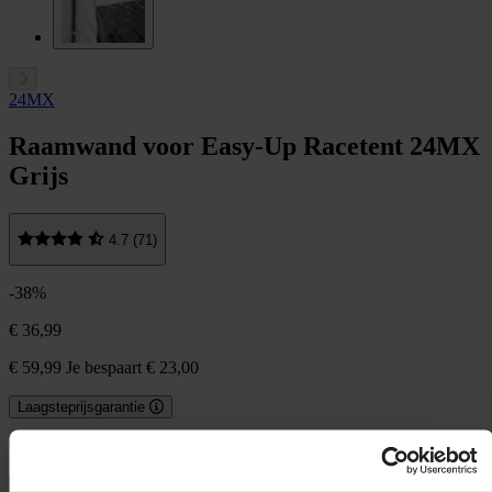
24MX
Raamwand voor Easy-Up Racetent 24MX
Grijs
4.7 (71)
-38%
€ 36,99
€ 59,99
Je bespaart € 23,00
Laagsteprijsgarantie
Op voorraad
In winkelwagen