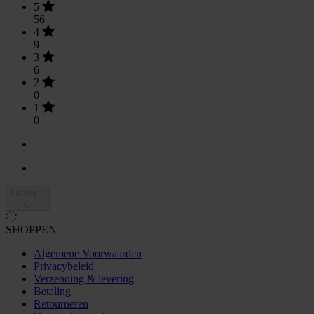
5
56
4
9
3
6
2
0
1
0
Laden...
SHOPPEN
Algemene Voorwaarden
Privacybeleid
Verzending & levering
Betaling
Retourneren