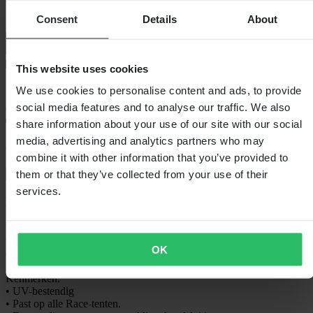
Consent
Details
About
This website uses cookies
Bezorging: 5–9 werkdagen
We use cookies to personalise content and ads, to provide
social media features and to analyse our traffic. We also
share information about your use of our site with our social
media, advertising and analytics partners who may
60 dagen retourrecht
combine it with other information that you’ve provided to
them or that they’ve collected from your use of their
Bekijk retourvoorwaarden
services.
Beschrijving
Wil je wat daglicht binnenlaten of gewoon een voorproefje van je
wedstrijd krijgen? Een wand met een raam voor uw racetent is de
OK
oplossing die je zoekt!
Kenmerken:
• UV-bestendig
• Past op alle Race-tenten.