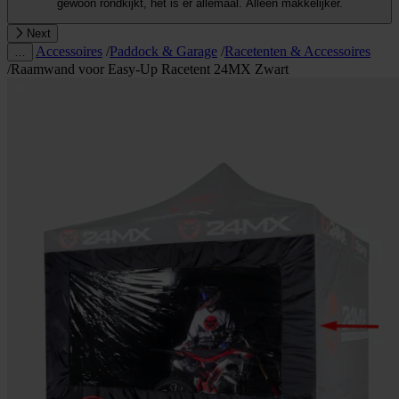
gewoon rondkijkt, het is er allemaal. Alleen makkelijker.
Next
Accessoires
/
Paddock & Garage
/
Racetenten & Accessoires
…
/
Raamwand voor Easy-Up Racetent 24MX Zwart