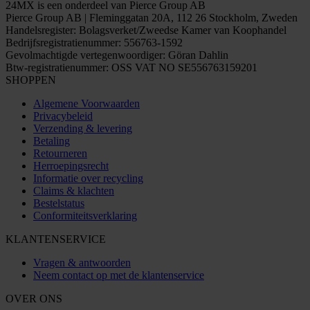
24MX is een onderdeel van Pierce Group AB
Pierce Group AB | Fleminggatan 20A, 112 26 Stockholm, Zweden
Handelsregister: Bolagsverket/Zweedse Kamer van Koophandel
Bedrijfsregistratienummer: 556763-1592
Gevolmachtigde vertegenwoordiger: Göran Dahlin
Btw-registratienummer: OSS VAT NO SE556763159201
SHOPPEN
Algemene Voorwaarden
Privacybeleid
Verzending & levering
Betaling
Retourneren
Herroepingsrecht
Informatie over recycling
Claims & klachten
Bestelstatus
Conformiteitsverklaring
KLANTENSERVICE
Vragen & antwoorden
Neem contact op met de klantenservice
OVER ONS