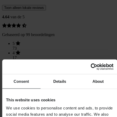
Toon alleen lokale reviews
4.64
van de 5
Gebaseerd op 99 beoordelingen
5
73
4
17
3
8
2
1
Consent
Details
About
1
0
This website uses cookies
We use cookies to personalise content and ads, to provide
Laden...
social media features and to analyse our traffic. We also