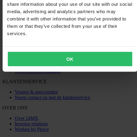
share information about your use of our site with our social
SHOPPEN
media, advertising and analytics partners who may
combine it with other information that you’ve provided to
Algemene Voorwaarden
them or that they’ve collected from your use of their
Privacybeleid
Verzending & levering
services.
Betaling
Retourneren
Herroepingsrecht
Informatie over recycling
OK
Claims & klachten
Bestelstatus
Conformiteitsverklaring
KLANTENSERVICE
Vragen & antwoorden
Neem contact op met de klantenservice
OVER ONS
Over 24MX
Investor relations
Werken bij Pierce