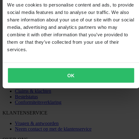
We use cookies to personalise content and ads, to provide
social media features and to analyse our traffic. We also
share information about your use of our site with our social
Laden...
media, advertising and analytics partners who may
combine it with other information that you’ve provided to
SHOPPEN
them or that they’ve collected from your use of their
services.
Algemene Voorwaarden
Privacybeleid
Verzending & levering
Betaling
Retourneren
OK
Herroepingsrecht
Informatie over recycling
Claims & klachten
Bestelstatus
Conformiteitsverklaring
KLANTENSERVICE
Vragen & antwoorden
Neem contact op met de klantenservice