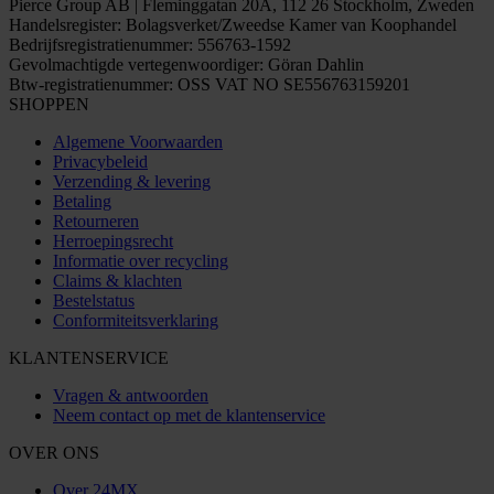
Pierce Group AB | Fleminggatan 20A, 112 26 Stockholm, Zweden
Handelsregister: Bolagsverket/Zweedse Kamer van Koophandel
Bedrijfsregistratienummer: 556763-1592
Gevolmachtigde vertegenwoordiger: Göran Dahlin
Btw-registratienummer: OSS VAT NO SE556763159201
SHOPPEN
Algemene Voorwaarden
Privacybeleid
Verzending & levering
Betaling
Retourneren
Herroepingsrecht
Informatie over recycling
Claims & klachten
Bestelstatus
Conformiteitsverklaring
KLANTENSERVICE
Vragen & antwoorden
Neem contact op met de klantenservice
OVER ONS
Over 24MX