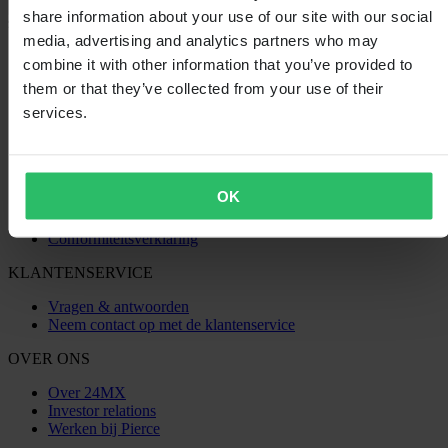
share information about your use of our site with our social
media, advertising and analytics partners who may
SHOPPEN
combine it with other information that you’ve provided to
Algemene Voorwaarden
them or that they’ve collected from your use of their
Privacybeleid
services.
Verzending & levering
Betaling
Retourneren
Herroepingsrecht
Informatie over recycling
OK
Claims & klachten
Bestelstatus
Conformiteitsverklaring
KLANTENSERVICE
Vragen & antwoorden
Neem contact op met de klantenservice
OVER ONS
Over 24MX
Investor relations
Werken bij Pierce