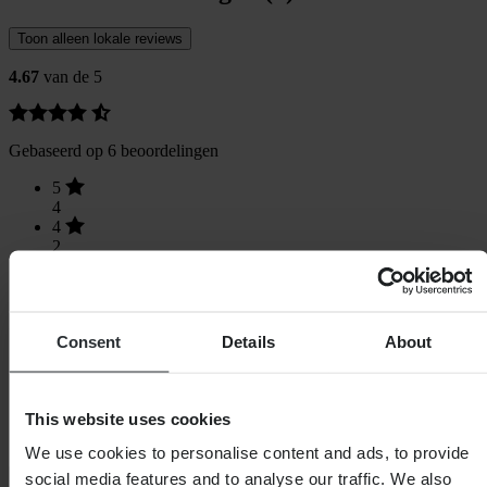
Toon alleen lokale reviews
4.67
van de 5
Gebaseerd op 6 beoordelingen
5
4
4
2
3
0
2
0
Consent
Details
About
1
0
This website uses cookies
We use cookies to personalise content and ads, to provide
Laden...
social media features and to analyse our traffic. We also