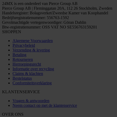
24MX is een onderdeel van Pierce Group AB
Pierce Group AB | Fleminggatan 20A, 112 26 Stockholm, Zweden
Handelsregister: Bolagsverket/Zweedse Kamer van Koophandel
Bedrijfsregistratienummer: 556763-1592
Gevolmachtigde vertegenwoordiger: Göran Dahlin
Btw-registratienummer: OSS VAT NO SE556763159201
SHOPPEN
Algemene Voorwaarden
Privacybeleid
Verzending & levering
Betaling
Retourneren
Herroepingsrecht
Informatie over recycling
Claims & klachten
Bestelstatus
Conformiteitsverklaring
KLANTENSERVICE
Vragen & antwoorden
Neem contact op met de klantenservice
OVER ONS