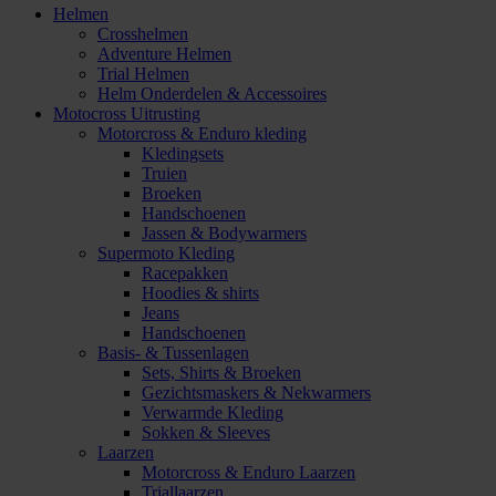
Helmen
Crosshelmen
Adventure Helmen
Trial Helmen
Helm Onderdelen & Accessoires
Motocross Uitrusting
Motorcross & Enduro kleding
Kledingsets
Truien
Broeken
Handschoenen
Jassen & Bodywarmers
Supermoto Kleding
Racepakken
Hoodies & shirts
Jeans
Handschoenen
Basis- & Tussenlagen
Sets, Shirts & Broeken
Gezichtsmaskers & Nekwarmers
Verwarmde Kleding
Sokken & Sleeves
Laarzen
Motorcross & Enduro Laarzen
Triallaarzen