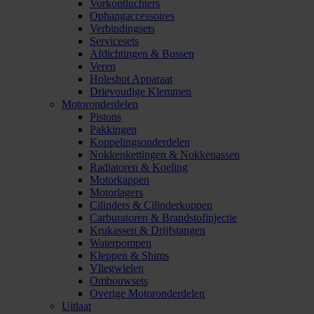
Vorkontluchters
Ophangaccessoires
Verbindingsets
Servicesets
Afdichtingen & Bussen
Veren
Holeshot Apparaat
Drievoudige Klemmen
Motoronderdelen
Pistons
Pakkingen
Koppelingsonderdelen
Nokkenkettingen & Nokkenassen
Radiatoren & Koeling
Motorkappen
Motorlagers
Cilinders & Cilinderkoppen
Carburatoren & Brandstofinjectie
Krukassen & Drijfstangen
Waterpompen
Kleppen & Shims
Vliegwielen
Ombouwsets
Overige Motoronderdelen
Uitlaat