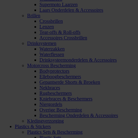
Supermoto Laarzen
Laars Onderdelen & Accessoires
Brillen
Crossbrillen
Lenzen
Tear-offs & Roll-offs
Accessoires Crossbrillen
Drinksystemen
Waterzakken
Waterflessen
Drinksysteemonderdelen & Accessoires
Motorcross Bescherming
Bodyprotectors
Elleboogbeschermers
Gepantserde Shorts & Broeken
Nekbraces
Rugbeschermers
Kniebraces & Beschermers
Niergordels
Overige Bescherming
Bescherming Onderdelen & Accessoires
Kledingverzorging
Plastics & Stickers
Plastics Sets & Bescherming
Plastic Sets