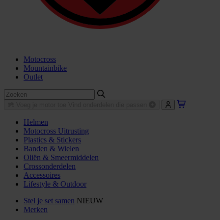
Motocross
Mountainbike
Outlet
Voeg je motor toe
Vind onderdelen die passen
Helmen
Motocross Uitrusting
Plastics & Stickers
Banden & Wielen
Oliën & Smeermiddelen
Crossonderdelen
Accessoires
Lifestyle & Outdoor
Stel je set samen
NIEUW
Merken