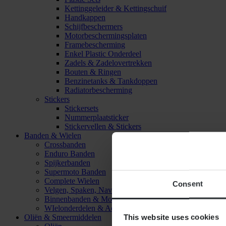
Kettinggeleider & Kettingschuif
Handkappen
Schijfbeschermers
Motorbeschermingsplaten
Framebescherming
Enkel Plastic Onderdeel
Zadels & Zadelovertrekken
Bouten & Ringen
Benzinetanks & Tankdoppen
Radiatorbescherming
Stickers
Stickersets
Nummerplaatsticker
Stickervellen & Stickers
Banden & Wielen
Crossbanden
Enduro Banden
Spijkerbanden
Supermoto Banden
Complete Wielen
Consent
Velgen, Spaken, Naven & Lagers
Binnenbanden & Mousses
WIelonderdelen & Accessoires
This website uses cookies
Oliën & Smeermiddelen