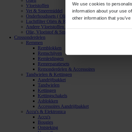
Oliën
We use cookies to personalis
Vloeistoffen
Vet & Smeermiddel
information about your use of
Onderhoudssets ( Olie & Filter)
other information that you’ve
Luchtfilter Oliën & Reinigers
Andere Vloeistoffen & Smeermiddelen
Olie, Vloeistof & Smeermiddel Accessoires
Crossonderdelen
Remmen
Remblokken
Remschijven
Remleidingen
Remreparatiesets
Remonderdelen & Accessoires
Tandwielen & Kettingen
Aandrijfpakket
Tandwielen
Kettingen
Kettingschakels
Asblokken
Accessoires Aandrijfpakket
Accu's & Elektronica
Accu's
Bougies
Ontsteking