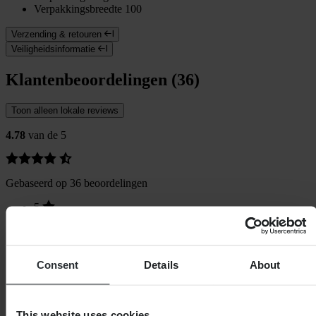
Verpakkingsbreedte
100
Verzending & retouren
Veiligheidsinformatie
Klantenbeoordelingen (36)
Toon alleen lokale reviews
4.78
van de 5
Gebaseerd op 36 beoordelingen
5
31
4
4
3
Consent
Details
About
0
2
0
1
This website uses cookies