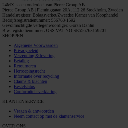
24MX is een onderdeel van Pierce Group AB
Pierce Group AB | Fleminggatan 20A, 112 26 Stockholm, Zweden
Handelsregister: Bolagsverket/Zweedse Kamer van Koophandel
Bedrijfsregistratienummer: 556763-1592
Gevolmachtigde vertegenwoordiger: Göran Dahlin
Btw-registratienummer: OSS VAT NO SE556763159201
SHOPPEN
Algemene Voorwaarden
Privacybeleid
Verzending & levering
Betaling
Retourneren
Herroepingsrecht
Informatie over recycling
Claims & klachten
Bestelstatus
Conformiteitsverklaring
KLANTENSERVICE
Vragen & antwoorden
Neem contact op met de klantenservice
OVER ONS