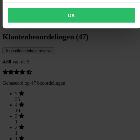
Verpakkingsbreedte
130
OK
Verzending & retouren
Veiligheidsinformatie
Klantenbeoordelingen (47)
Toon alleen lokale reviews
4.68
van de 5
Gebaseerd op 47 beoordelingen
5
35
4
10
3
1
2
1
1