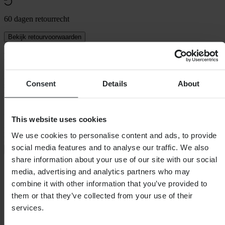
60 dagen retourrecht
Bekijk retourvoorwaarden
Beschrijving
Hoogwaardige lenzen voor uw Raven Edge met een roll-off
Consent
Details
About
systeem. Uitgerust met een krasbestendige coating en behandeld
tegem mist. Simpelweg fantastische lenzen.
Lenzen gids:
This website uses cookies
Lenzen voor de Raven Framless-serie. Kiezen tussen verschillende
We use cookies to personalise content and ads, to provide
kleuren om uw zicht te optimaliseren.
social media features and to analyse our traffic. We also
+
Volledige beschrijving weergeven
share information about your use of our site with our social
Specificaties
media, advertising and analytics partners who may
combine it with other information that you’ve provided to
Verpakkingsgewicht
50
them or that they’ve collected from your use of their
SKU-titel
Clear
Hoogte Verpakking
65
services.
Lenskleur
Helder
Verpakkingslengte
210