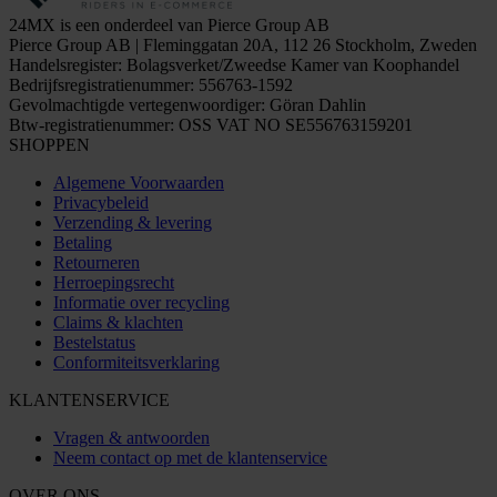
24MX is een onderdeel van Pierce Group AB
Pierce Group AB | Fleminggatan 20A, 112 26 Stockholm, Zweden
Handelsregister: Bolagsverket/Zweedse Kamer van Koophandel
Bedrijfsregistratienummer: 556763-1592
Gevolmachtigde vertegenwoordiger: Göran Dahlin
Btw-registratienummer: OSS VAT NO SE556763159201
SHOPPEN
Algemene Voorwaarden
Privacybeleid
Verzending & levering
Betaling
Retourneren
Herroepingsrecht
Informatie over recycling
Claims & klachten
Bestelstatus
Conformiteitsverklaring
KLANTENSERVICE
Vragen & antwoorden
Neem contact op met de klantenservice
OVER ONS