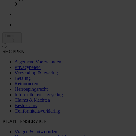
0
Laden...
SHOPPEN
Algemene Voorwaarden
Privacybeleid
Verzending & levering
Betaling
Retourneren
Herroepingsrecht
Informatie over recycling
Claims & klachten
Bestelstatus
Conformiteitsverklaring
KLANTENSERVICE
Vragen & antwoorden