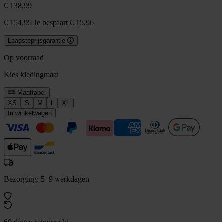
€ 138,99
€ 154,95
Je bespaart € 15,96
Laagsteprijsgarantie
Op voorraad
Kies kledingmaat
Maattabel
XS
S
M
L
XL
In winkelwagen
Bezorging: 5–9 werkdagen
60 dagen retourrecht