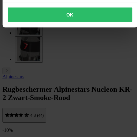
OK
Alpinestars
Rugbeschermer Alpinestars Nucleon KR-
2 Zwart-Smoke-Rood
4.8 (44)
-10%